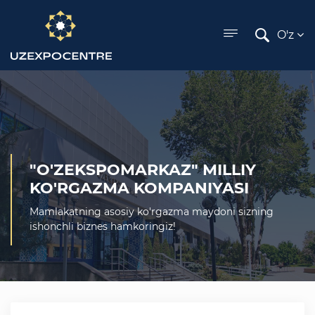
ose menu
O'z
"O'ZEKSPOMARKAZ" MILLIY
KO'RGAZMA KOMPANIYASI
Mamlakatning asosiy ko'rgazma maydoni sizning
ishonchli biznes hamkoringiz!