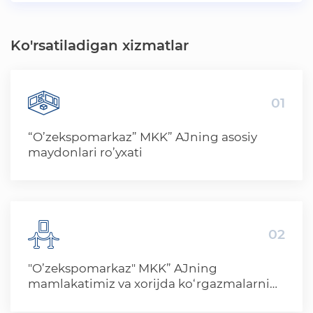
Ko'rsatiladigan xizmatlar
01
“O’zekspomarkaz” MKK” AJning asosiy
maydonlari ro’yxati
02
"O’zekspomarkaz" MKK” AJning
mamlakatimiz va xorijda ko‘rgazmalarni
tashkil etish xizmati