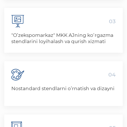
03
"O’zekspomarkaz" MKK AJning ko‘rgazma
stendlarini loyihalash va qurish xizmati
04
Nostandard stendlarni o’rnatish va dizayni