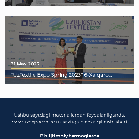
31 May 2023
“UzTextile Expo Spring 2023” 6-Xalqaro
toʻqimachilik va moda sanoati koʻrgazmasi
Ushbu saytdagi materiallardan foydalanilganda,
www.uzexpocentre.uz saytiga havola qilinishi shart.
Biz ijtimoiy tarmoqlarda