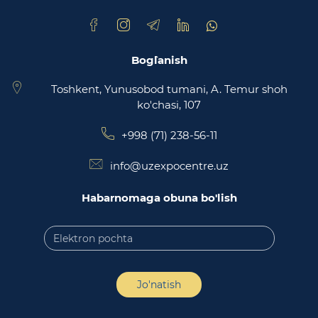
Bog`lanish
Toshkent, Yunusobod tumani, A. Temur shoh
ko'chasi, 107
+998 (71) 238-56-11
info@uzexpocentre.uz
Habarnomaga obuna bo'lish
Jo'natish