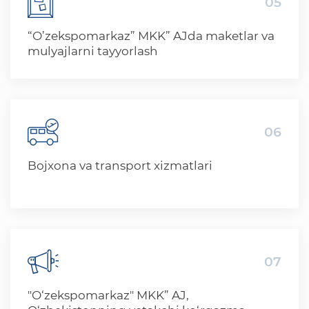
05
“O’zekspomarkaz” MKK” AJda maketlar va
mulyajlarni tayyorlash
06
Bojxona va transport xizmatlari
07
"O‘zekspomarkaz" MKK” AJ,