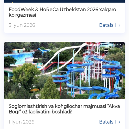
FoodWeek & HoReCa Uzbekistan 2026 xalqaro
ko‘rgazmasi
3 Iyun 2026
Batafsil
Sog`lomlashtirish va ko`ngilochar majmuasi “Akva
Bog`i” o`z faoliyatini boshladi!
1 Iyun 2026
Batafsil