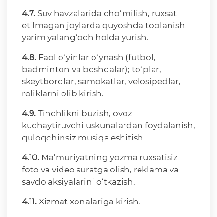
4.7.
Suv havzalarida cho‘milish, ruxsat
etilmagan joylarda quyoshda toblanish,
yarim yalang‘och holda yurish.
4.8.
Faol o‘yinlar o‘ynash (futbol,
badminton va boshqalar); to‘plar,
skeytbordlar, samokatlar, velosipedlar,
roliklarni olib kirish.
4.9.
Tinchlikni buzish, ovoz
kuchaytiruvchi uskunalardan foydalanish,
quloqchinsiz musiqa eshitish.
4.10.
Ma’muriyatning yozma ruxsatisiz
foto va video suratga olish, reklama va
savdo aksiyalarini o‘tkazish.
4.11.
Xizmat xonalariga kirish.