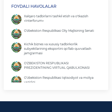
FOYDALI HAVOLALAR
Xalqaro tadbirlarni tashkil etish va o'tkazish
«Interforum»
O'zbekiston Respublikasi Oliy Majlisining Senati
Kichik biznes va xususiy tadbirkorlik
subyektlarining eksportini qo'llab-quvvatlash
jamg'armasi
O'ZBEKISTON RESPUBLIKASI
PREZIDENTINING VIRTUAL QABULXONASI
O‘zbekiston Respublikasi Iqtisodiyot va moliya
vazirligi
O'zbekiston Respublikasi tashqi ishlar vazirligi
O'zbekiston Respublikasi oliy majlisi
Qonunchilik palatasi