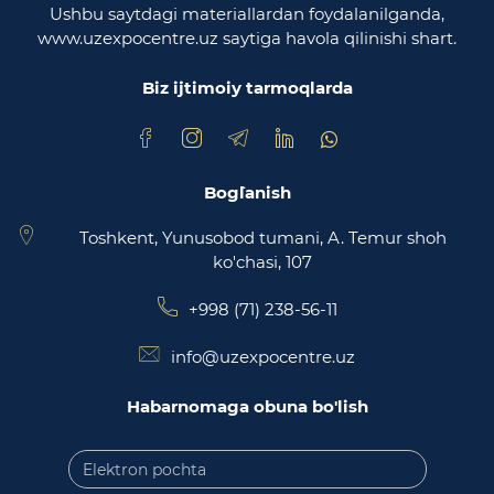
Ushbu saytdagi materiallardan foydalanilganda,
www.uzexpocentre.uz saytiga havola qilinishi shart.
O‘zbekiston Respublikasi Adliya vazirligi
Biz ijtimoiy tarmoqlarda
Trade Uzbekistan milliy eksportbop savdo
maydonchasi
Bog`lanish
Toshkent, Yunusobod tumani, A. Temur shoh
ko'chasi, 107
+998 (71) 238-56-11
info@uzexpocentre.uz
Habarnomaga obuna bo'lish