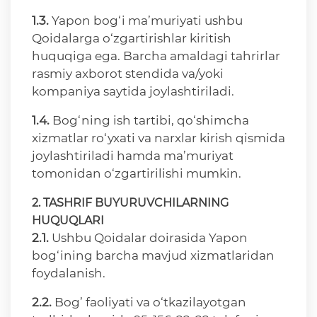
1.3.
Yapon bog‘i ma’muriyati ushbu
Qoidalarga o‘zgartirishlar kiritish
huquqiga ega. Barcha amaldagi tahrirlar
rasmiy axborot stendida va/yoki
kompaniya saytida joylashtiriladi.
1.4.
Bog‘ning ish tartibi, qo‘shimcha
xizmatlar ro‘yxati va narxlar kirish qismida
joylashtiriladi hamda ma’muriyat
tomonidan o‘zgartirilishi mumkin.
2. TASHRIF BUYURUVCHILARNING
HUQUQLARI
2.1.
Ushbu Qoidalar doirasida Yapon
bog‘ining barcha mavjud xizmatlaridan
foydalanish.
2.2.
Bog’ faoliyati va o‘tkazilayotgan