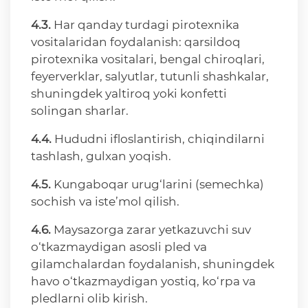
4.3.
Har qanday turdagi pirotexnika
vositalaridan foydalanish: qarsildoq
pirotexnika vositalari, bengal chiroqlari,
feyerverklar, salyutlar, tutunli shashkalar,
shuningdek yaltiroq yoki konfetti
solingan sharlar.
4.4.
Hududni ifloslantirish, chiqindilarni
tashlash, gulxan yoqish.
4.5.
Kungaboqar urug‘larini (semechka)
sochish va iste’mol qilish.
4.6.
Maysazorga zarar yetkazuvchi suv
o‘tkazmaydigan asosli pled va
gilamchalardan foydalanish, shuningdek
havo o‘tkazmaydigan yostiq, ko‘rpa va
pledlarni olib kirish.