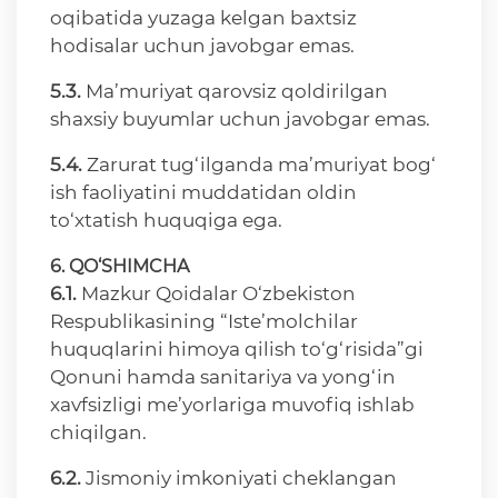
oqibatida yuzaga kelgan baxtsiz
hodisalar uchun javobgar emas.
5.3.
Ma’muriyat qarovsiz qoldirilgan
shaxsiy buyumlar uchun javobgar emas.
5.4.
Zarurat tug‘ilganda ma’muriyat bog‘
ish faoliyatini muddatidan oldin
to‘xtatish huquqiga ega.
6. QO‘SHIMCHA
6.1.
Mazkur Qoidalar O‘zbekiston
Respublikasining “Iste’molchilar
huquqlarini himoya qilish to‘g‘risida”gi
Qonuni hamda sanitariya va yong‘in
xavfsizligi me’yorlariga muvofiq ishlab
chiqilgan.
6.2.
Jismoniy imkoniyati cheklangan