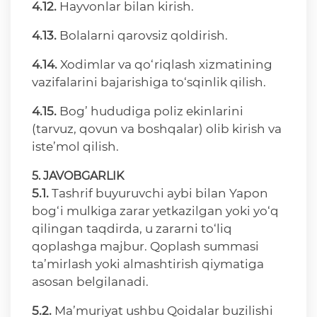
4.12.
Hayvonlar bilan kirish.
4.13.
Bolalarni qarovsiz qoldirish.
4.14.
Xodimlar va qo‘riqlash xizmatining
vazifalarini bajarishiga to‘sqinlik qilish.
4.15.
Bog’ hududiga poliz ekinlarini
(tarvuz, qovun va boshqalar) olib kirish va
iste’mol qilish.
5. JAVOBGARLIK
5.1.
Tashrif buyuruvchi aybi bilan Yapon
bog‘i mulkiga zarar yetkazilgan yoki yo‘q
qilingan taqdirda, u zararni to‘liq
qoplashga majbur. Qoplash summasi
ta’mirlash yoki almashtirish qiymatiga
asosan belgilanadi.
5.2.
Ma’muriyat ushbu Qoidalar buzilishi