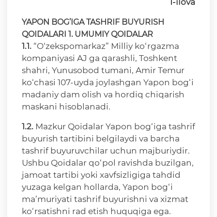
1-ilova
YAPON BOG’IGA TASHRIF BUYURISH
QOIDALARI
1. UMUMIY QOIDALAR
1.1.
“O‘zekspomarkaz” Milliy ko‘rgazma
kompaniyasi AJ ga qarashli, Toshkent
shahri, Yunusobod tumani, Amir Temur
ko‘chasi 107-uyda joylashgan Yapon bog‘i
madaniy dam olish va hordiq chiqarish
maskani hisoblanadi.
1.2.
Mazkur Qoidalar Yapon bog‘iga tashrif
buyurish tartibini belgilaydi va barcha
tashrif buyuruvchilar uchun majburiydir.
Ushbu Qoidalar qo‘pol ravishda buzilgan,
jamoat tartibi yoki xavfsizligiga tahdid
yuzaga kelgan hollarda, Yapon bog‘i
ma’muriyati tashrif buyurishni va xizmat
ko‘rsatishni rad etish huquqiga ega.