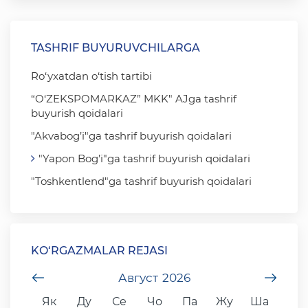
TASHRIF BUYURUVCHILARGA
Ro‘yxatdan o‘tish tartibi
“O‘ZEKSPOMARKAZ” MKK" AJga tashrif
buyurish qoidalari
"Akvabog’i"ga tashrif buyurish qoidalari
"Yapon Bog’i"ga tashrif buyurish qoidalari
"Toshkentlend"ga tashrif buyurish qoidalari
KO‘RGAZMALAR REJASI
undefined
Август
2026
unde
Як
Ду
Се
Чо
Па
Жу
Ша