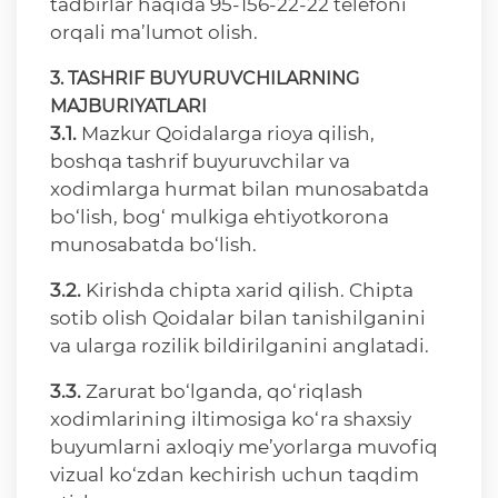
tadbirlar haqida 95-156-22-22 telefoni
orqali ma’lumot olish.
3. TASHRIF BUYURUVCHILARNING
MAJBURIYATLARI
3.1.
Mazkur Qoidalarga rioya qilish,
boshqa tashrif buyuruvchilar va
xodimlarga hurmat bilan munosabatda
bo‘lish, bog‘ mulkiga ehtiyotkorona
munosabatda bo‘lish.
3.2.
Kirishda chipta xarid qilish. Chipta
sotib olish Qoidalar bilan tanishilganini
va ularga rozilik bildirilganini anglatadi.
3.3.
Zarurat bo‘lganda, qo‘riqlash
xodimlarining iltimosiga ko‘ra shaxsiy
buyumlarni axloqiy me’yorlarga muvofiq
vizual ko‘zdan kechirish uchun taqdim