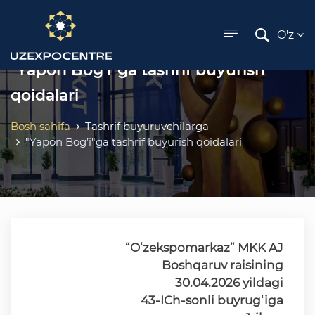
ose menu
O'z
"Yapon Bog’i"ga tashrif buyurish
qoidalari
Bosh sahifa
Tashrif buyuruvchilarga
"Yapon Bog’i"ga tashrif buyurish qoidalari
“O‘zekspomarkaz” MKK AJ
Boshqaruv raisining
30.04.2026 yildagi
43-ICh-sonli buyrug‘iga