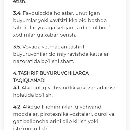
etish.
3.4.
Favqulodda holatlar, unutilgan
buyumlar yoki xavfsizlikka oid boshqa
tahdidlar yuzaga kelganda darhol bog’
xodimlariga xabar berish.
3.5.
Voyaga yetmagan tashrif
buyuruvchilar doimiy ravishda kattalar
nazoratida bo‘lishi shart.
4. TASHRIF BUYURUVCHILARGA
TAQIQLANADI
4.1.
Alkogol, giyohvandlik yoki zaharlanish
holatida bo‘lish.
4.2.
Alkogolli ichimliklar, giyohvand
moddalar, pirotexnika vositalari, qurol va
gaz ballonchalarini olib kirish yoki
iste’mol qilish.