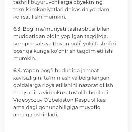
tashrif buyuruvchilarga obyektning
texnik imkoniyatlari doirasida yordam
ko‘rsatilishi mumkin.
6.3.
Bog‘ ma’muriyati tashabbusi bilan
muddatidan oldin yopilgan taqdirda,
kompensatsiya (tovon puli) yoki tashrifni
boshqa kunga ko‘chirish taqdim etilishi
mumkin.
6.4.
Yapon bog‘i hududida jamoat
xavfsizligini ta’minlash va belgilangan
qoidalarga rioya etilishini nazorat qilish
maqsadida videokuzatuv olib boriladi.
Videoyozuv O‘zbekiston Respublikasi
amaldagi qonunchiligiga muvofiq
amalga oshiriladi.