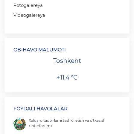
Fotogalereya
Videogalereya
OB-HAVO MA`LUMOTI
Toshkent
+11,4 °C
FOYDALI HAVOLALAR
Xalqaro tadbirlarni tashkil etish va o'tkazish
«Interforum»