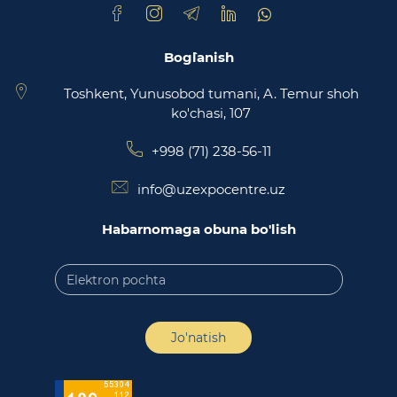
Bog`lanish
Toshkent, Yunusobod tumani, A. Temur shoh
ko'chasi, 107
+998 (71) 238-56-11
info@uzexpocentre.uz
Habarnomaga obuna bo'lish
Jo'natish