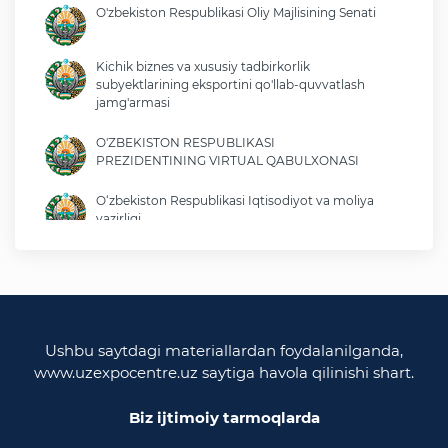
O'zbekiston Respublikasi Oliy Majlisining Senati
Kichik biznes va xususiy tadbirkorlik
subyektlarining eksportini qo'llab-quvvatlash
jamg'armasi
O'ZBEKISTON RESPUBLIKASI
PREZIDENTINING VIRTUAL QABULXONASI
O‘zbekiston Respublikasi Iqtisodiyot va moliya
vazirligi
O'zbekiston Respublikasi tashqi ishlar vazirligi
O'zbekiston Respublikasi oliy majlisi
Qonunchilik palatasi
Ushbu saytdagi materiallardan foydalanilganda,
www.uzexpocentre.uz saytiga havola qilinishi shart.
O‘zbekiston Respublikasi Adliya vazirligi
Biz ijtimoiy tarmoqlarda
Trade Uzbekistan milliy eksportbop savdo
maydonchasi