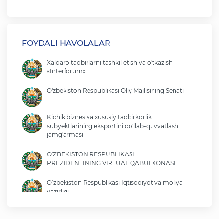
FOYDALI HAVOLALAR
Xalqaro tadbirlarni tashkil etish va o'tkazish
«Interforum»
O'zbekiston Respublikasi Oliy Majlisining Senati
Kichik biznes va xususiy tadbirkorlik
subyektlarining eksportini qo'llab-quvvatlash
jamg'armasi
O'ZBEKISTON RESPUBLIKASI
PREZIDENTINING VIRTUAL QABULXONASI
O‘zbekiston Respublikasi Iqtisodiyot va moliya
vazirligi
O'zbekiston Respublikasi tashqi ishlar vazirligi