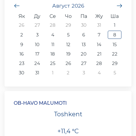
undefined
Август
2026
unde
Як
Ду
Се
Чо
Па
Жу
Ша
26
27
28
29
30
31
1
2
3
4
5
6
7
8
9
10
11
12
13
14
15
16
17
18
19
20
21
22
23
24
25
26
27
28
29
30
31
1
2
3
4
5
OB-HAVO MA`LUMOTI
Toshkent
+11,4 °C