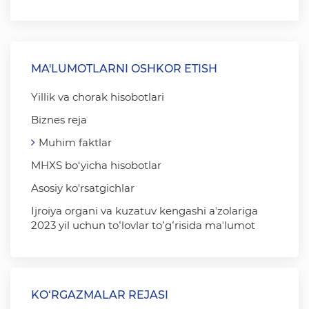
MA'LUMOTLARNI OSHKOR ETISH
Yillik va chorak hisobotlari
Biznes reja
Muhim faktlar
MHXS bo‘yicha hisobotlar
Asosiy ko'rsatgichlar
Ijroiya organi va kuzatuv kengashi aʼzolariga
2023 yil uchun toʻlovlar toʻgʻrisida maʼlumot
KO‘RGAZMALAR REJASI