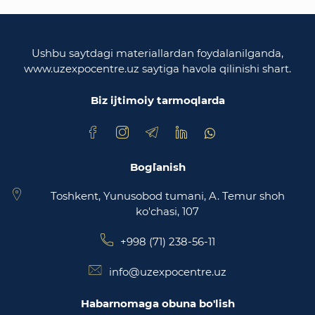
O'zbekiston Respublikasi oliy majlisi
Qonunchilik palatasi
Ushbu saytdagi materiallardan foydalanilganda,
www.uzexpocentre.uz saytiga havola qilinishi shart.
O‘zbekiston Respublikasi Adliya vazirligi
Biz ijtimoiy tarmoqlarda
Trade Uzbekistan milliy eksportbop savdo
maydonchasi
Bog`lanish
Toshkent, Yunusobod tumani, A. Temur shoh
ko'chasi, 107
+998 (71) 238-56-11
info@uzexpocentre.uz
Habarnomaga obuna bo'lish