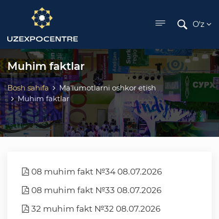
ose menu
O'z
Muhim faktlar
Bosh sahifa
Ma'lumotlarni oshkor etish
Muhim faktlar
08 muhim fakt №34 08.07.2026
08 muhim fakt №33 08.07.2026
32 muhim fakt №32 08.07.2026