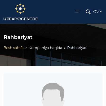
ose menu
O'z
Rahbariyat
Bosh sahifa
Kompaniya haqida
Rahbariyat