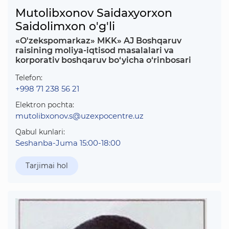
Mutolibxonov Saidaxyorxon
Saidolimxon o'g'li
«O'zekspomarkaz» MKK» AJ Boshqaruv
raisining moliya-iqtisod masalalari va
korporativ boshqaruv bo‘yicha o‘rinbosari
Telefon:
+998 71 238 56 21
Elektron pochta:
mutolibxonov.s@uzexpocentre.uz
Qabul kunlari:
Seshanba-Juma 15:00-18:00
Tarjimai hol