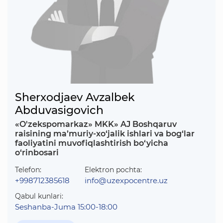
Sherxodjaev Avzalbek
Abduvasigovich
«O'zekspomarkaz» MKK» AJ Boshqaruv
raisining ma’muriy-xo‘jalik ishlari va bog‘lar
faoliyatini muvofiqlashtirish bo‘yicha
o‘rinbosari
Telefon:
Elektron pochta:
+998712385618
info@uzexpocentre.uz
Qabul kunlari:
Seshanba-Juma 15:00-18:00