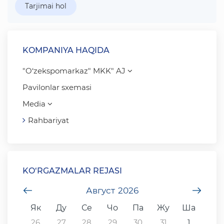
Tarjimai hol
KOMPANIYA HAQIDA
"O‘zekspomarkaz" MKK" AJ
Pavilonlar sxemasi
Media
Rahbariyat
KO‘RGAZMALAR REJASI
undefined
Август
2026
unde
Як
Ду
Се
Чо
Па
Жу
Ша
26
27
28
29
30
31
1