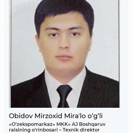
Obidov Mirzoxid Miraʼlo o‘g‘li
«O'zekspomarkaz» MKK» AJ Boshqaruv
raisining o‘rinbosari – Texnik direktor