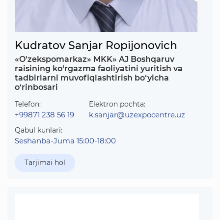
Kudratov Sanjar Ropijonovich
«O'zekspomarkaz» MKK» AJ Boshqaruv
raisining ko‘rgazma faoliyatini yuritish va
tadbirlarni muvofiqlashtirish bo‘yicha
o‘rinbosari
Telefon:
Elektron pochta:
+99871 238 56 19
k.sanjar@uzexpocentre.uz
Qabul kunlari:
Seshanba-Juma 15:00-18:00
Tarjimai hol