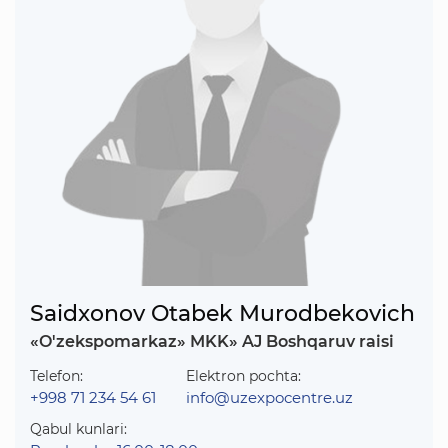
Saidxonov Otabek Murodbekovich
«O'zekspomarkaz» MKK» AJ Boshqaruv raisi
Telefon:
Elektron pochta:
+998 71 234 54 61
info@uzexpocentre.uz
Qabul kunlari: