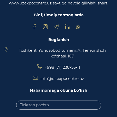
www.uzexpocentre.uz saytiga havola qilinishi shart.
O‘zbekiston Respublikasi Adliya vazirligi
Biz ijtimoiy tarmoqlarda
Trade Uzbekistan milliy eksportbop savdo
maydonchasi
Bog`lanish
Toshkent, Yunusobod tumani, A. Temur shoh
ko'chasi, 107
+998 (71) 238-56-11
info@uzexpocentre.uz
Habarnomaga obuna bo'lish