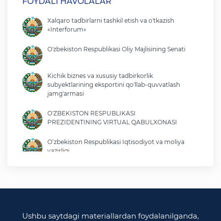
FOYDALI HAVOLALAR
Xalqaro tadbirlarni tashkil etish va o'tkazish
«Interforum»
O'zbekiston Respublikasi Oliy Majlisining Senati
Kichik biznes va xususiy tadbirkorlik
subyektlarining eksportini qo'llab-quvvatlash
jamg'armasi
O'ZBEKISTON RESPUBLIKASI
PREZIDENTINING VIRTUAL QABULXONASI
O‘zbekiston Respublikasi Iqtisodiyot va moliya
vazirligi
O'zbekiston Respublikasi tashqi ishlar vazirligi
O'zbekiston Respublikasi oliy majlisi
Qonunchilik palatasi
Ushbu saytdagi materiallardan foydalanilganda,