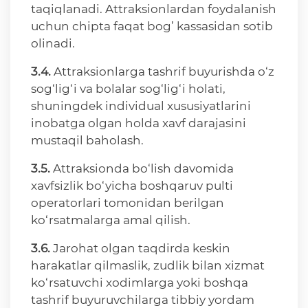
taqiqlanadi. Attraksionlardan foydalanish
uchun chipta faqat bog’ kassasidan sotib
olinadi.
3.4.
Attraksionlarga tashrif buyurishda o‘z
sog‘lig‘i va bolalar sog‘lig‘i holati,
shuningdek individual xususiyatlarini
inobatga olgan holda xavf darajasini
mustaqil baholash.
3.5.
Attraksionda bo‘lish davomida
xavfsizlik bo‘yicha boshqaruv pulti
operatorlari tomonidan berilgan
ko‘rsatmalarga amal qilish.
3.6.
Jarohat olgan taqdirda keskin
harakatlar qilmaslik, zudlik bilan xizmat
ko‘rsatuvchi xodimlarga yoki boshqa
tashrif buyuruvchilarga tibbiy yordam