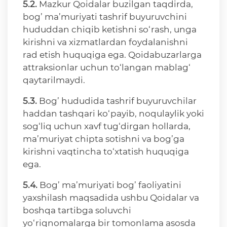
5.2.
Mazkur Qoidalar buzilgan taqdirda,
bog’ ma’muriyati tashrif buyuruvchini
hududdan chiqib ketishni so‘rash, unga
kirishni va xizmatlardan foydalanishni
rad etish huquqiga ega. Qoidabuzarlarga
attraksionlar uchun to‘langan mablag‘
qaytarilmaydi.
5.3.
Bog’ hududida tashrif buyuruvchilar
haddan tashqari ko‘payib, noqulaylik yoki
sog‘liq uchun xavf tug‘dirgan hollarda,
ma’muriyat chipta sotishni va bog’ga
kirishni vaqtincha to‘xtatish huquqiga
ega.
5.4.
Bog’ ma’muriyati bog’ faoliyatini
yaxshilash maqsadida ushbu Qoidalar va
boshqa tartibga soluvchi
yo‘riqnomalarga bir tomonlama asosda