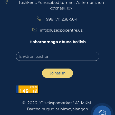
Toshkent, Yunusobod tumani, A. Temur shoh
ko'chasi, 107
+998 (71) 238-56-11
info@uzexpocentre.uz
Habarnomaga obuna bo'lish
Jo'natish
© 2026. "O‘zekspomarkaz" AJ MKM .
Barcha huquqlar himoyalangan