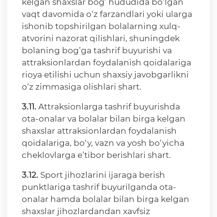
kelgan shaxslar bog’ hududida bo‘lgan
vaqt davomida o‘z farzandlari yoki ularga
ishonib topshirilgan bolalarning xulq-
atvorini nazorat qilishlari, shuningdek
bolaning bog’ga tashrif buyurishi va
attraksionlardan foydalanish qoidalariga
rioya etilishi uchun shaxsiy javobgarlikni
o‘z zimmasiga olishlari shart.
3.11.
Attraksionlarga tashrif buyurishda
ota-onalar va bolalar bilan birga kelgan
shaxslar attraksionlardan foydalanish
qoidalariga, bo‘y, vazn va yosh bo‘yicha
cheklovlarga e’tibor berishlari shart.
3.12.
Sport jihozlarini ijaraga berish
punktlariga tashrif buyurilganda ota-
onalar hamda bolalar bilan birga kelgan
shaxslar jihozlardandan xavfsiz