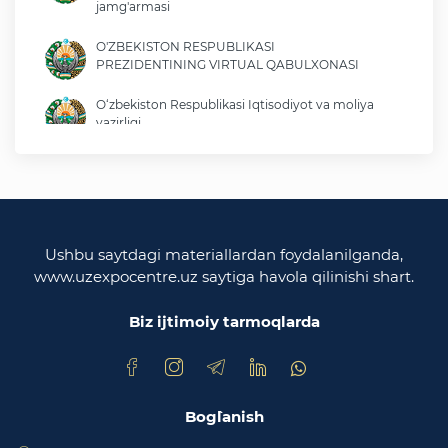
jamg'armasi
O'ZBEKISTON RESPUBLIKASI
PREZIDENTINING VIRTUAL QABULXONASI
O‘zbekiston Respublikasi Iqtisodiyot va moliya
vazirligi
O'zbekiston Respublikasi tashqi ishlar vazirligi
O'zbekiston Respublikasi oliy majlisi
Qonunchilik palatasi
Ushbu saytdagi materiallardan foydalanilganda,
www.uzexpocentre.uz saytiga havola qilinishi shart.
O‘zbekiston Respublikasi Adliya vazirligi
Biz ijtimoiy tarmoqlarda
Trade Uzbekistan milliy eksportbop savdo
maydonchasi
Bog`lanish