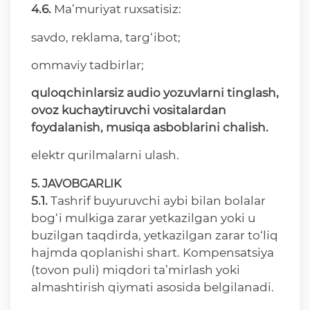
4.6.
Ma’muriyat ruxsatisiz:
savdo, reklama, targ‘ibot;
ommaviy tadbirlar;
quloqchinlarsiz
audio
yozuvlarni
tinglash
,
ovoz
kuchaytiruvchi
vositalardan
foydalanish
,
musiqa
asboblarini
chalish
.
elektr qurilmalarni ulash.
5.
JAVOBGARLIK
5.1.
Tashrif buyuruvchi aybi bilan bolalar
bog‘i mulkiga zarar yetkazilgan yoki u
buzilgan taqdirda, yetkazilgan zarar to‘liq
hajmda qoplanishi shart. Kompensatsiya
(tovon puli) miqdori ta’mirlash yoki
almashtirish qiymati asosida belgilanadi.