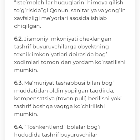
“Iste’molchilar huquqlarini himoya qilish
to‘g‘risida”gi Qonun, sanitariya va yong‘in
xavfsizligi me’yorlari asosida ishlab
chiqilgan.
6.2.
Jismoniy imkoniyati cheklangan
tashrif buyuruvchilarga obyektning
texnik imkoniyatlari doirasida bog’
xodimlari tomonidan yordam ko‘rsatilishi
mumkin.
6.3.
Ma’muriyat tashabbusi bilan bog’
muddatidan oldin yopilgan taqdirda,
kompensatsiya (tovon puli) berilishi yoki
tashrif boshqa vaqtga ko‘chirilishi
mumkin.
6.4.
“Toshkentlend” bolalar bog’i
hududida tashrif buyuruvchilar