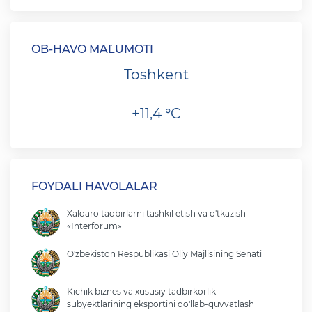
OB-HAVO MA`LUMOTI
Toshkent
+11,4 °C
FOYDALI HAVOLALAR
Xalqaro tadbirlarni tashkil etish va o'tkazish
«Interforum»
O'zbekiston Respublikasi Oliy Majlisining Senati
Kichik biznes va xususiy tadbirkorlik
subyektlarining eksportini qo'llab-quvvatlash