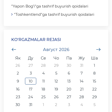
"Yapon Bog’i"ga tashrif buyurish qoidalari
"Toshkentlend"ga tashrif buyurish qoidalari
KO‘RGAZMALAR REJASI
undefined
Август
2026
unde
Як
Ду
Се
Чо
Па
Жу
Ша
26
27
28
29
30
31
1
2
3
4
5
6
7
8
9
10
11
12
13
14
15
16
17
18
19
20
21
22
23
24
25
26
27
28
29
30
31
1
2
3
4
5