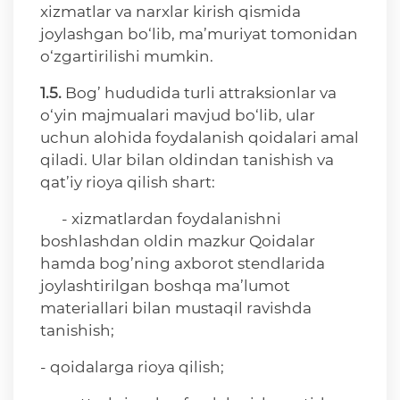
xizmatlar va narxlar kirish qismida
joylashgan bo‘lib, ma’muriyat tomonidan
o‘zgartirilishi mumkin.
1.5.
Bog’ hududida turli attraksionlar va
o‘yin majmualari mavjud bo‘lib, ular
uchun alohida foydalanish qoidalari amal
qiladi. Ular bilan oldindan tanishish va
qat’iy rioya qilish shart:
- xizmatlardan foydalanishni
boshlashdan oldin mazkur Qoidalar
hamda bog’ning axborot stendlarida
joylashtirilgan boshqa ma’lumot
materiallari bilan mustaqil ravishda
tanishish;
- qoidalarga rioya qilish;