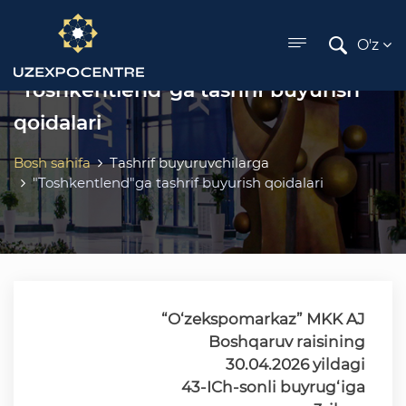
ose menu
O'z
"Toshkentlend"ga tashrif buyurish
qoidalari
Bosh sahifa
Tashrif buyuruvchilarga
"Toshkentlend"ga tashrif buyurish qoidalari
“O‘zekspomarkaz” MKK AJ
Boshqaruv raisining
30.04.2026 yildagi
43-ICh-sonli buyrug‘iga