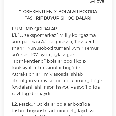
3-ilova
“TOSHKENTLEND” BOLALAR BOG’IGA
TASHRIF BUYURISH QOIDALARI
1. UMUMIY QOIDALAR
1.1.
“O‘zekspomarkaz” Milliy ko‘rgazma
kompaniyasi AJ ga qarashli, Toshkent
shahri, Yunusobod tumani, Amir Temur
ko‘chasi 107-uyda joylashgan
“Toshkentlend” bolalar bog‘i ko‘p
funksiyali attraksionlar bog’idir.
Attraksionlar ilmiy asosda ishlab
chiqilgan va xavfsiz bo‘lib, ularning to‘g‘ri
foydalanilishi inson hayoti va sog‘lig‘iga
xavf tug‘dirmaydi.
1.2.
Mazkur Qoidalar bolalar bog’iga
tashrif buyurish tartibini belgilaydi va