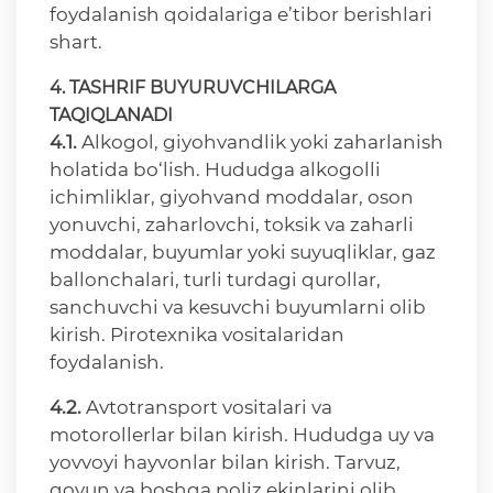
foydalanish qoidalariga e’tibor berishlari
shart.
4. TASHRIF BUYURUVCHILARGA
TAQIQLANADI
4.1.
Alkogol, giyohvandlik yoki zaharlanish
holatida bo‘lish. Hududga alkogolli
ichimliklar, giyohvand moddalar, oson
yonuvchi, zaharlovchi, toksik va zaharli
moddalar, buyumlar yoki suyuqliklar, gaz
ballonchalari, turli turdagi qurollar,
sanchuvchi va kesuvchi buyumlarni olib
kirish. Pirotexnika vositalaridan
foydalanish.
4.2.
Avtotransport vositalari va
motorollerlar bilan kirish. Hududga uy va
yovvoyi hayvonlar bilan kirish. Tarvuz,
qovun va boshqa poliz ekinlarini olib