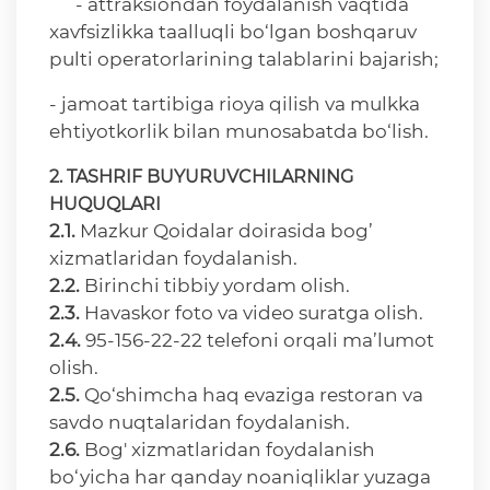
- attraksiondan foydalanish vaqtida
xavfsizlikka taalluqli bo‘lgan boshqaruv
pulti operatorlarining talablarini bajarish;
- jamoat tartibiga rioya qilish va mulkka
ehtiyotkorlik bilan munosabatda bo‘lish.
2. TASHRIF BUYURUVCHILARNING
HUQUQLARI
2.1.
Mazkur Qoidalar doirasida bog’
xizmatlaridan foydalanish.
2.2.
Birinchi tibbiy yordam olish.
2.3.
Havaskor foto va video suratga olish.
2.4.
95-156-22-22 telefoni orqali ma’lumot
olish.
2.5.
Qo‘shimcha haq evaziga restoran va
savdo nuqtalaridan foydalanish.
2.6.
Bog' xizmatlaridan foydalanish
bo‘yicha har qanday noaniqliklar yuzaga