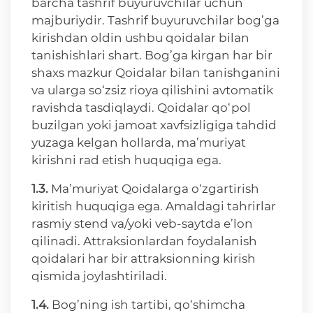
barcha tashrif buyuruvchilar uchun
majburiydir. Tashrif buyuruvchilar bog’ga
kirishdan oldin ushbu qoidalar bilan
tanishishlari shart. Bog’ga kirgan har bir
shaxs mazkur Qoidalar bilan tanishganini
va ularga so‘zsiz rioya qilishini avtomatik
ravishda tasdiqlaydi. Qoidalar qo‘pol
buzilgan yoki jamoat xavfsizligiga tahdid
yuzaga kelgan hollarda, ma’muriyat
kirishni rad etish huquqiga ega.
1.3.
Ma’muriyat Qoidalarga o‘zgartirish
kiritish huquqiga ega. Amaldagi tahrirlar
rasmiy stend va/yoki veb-saytda e’lon
qilinadi. Attraksionlardan foydalanish
qoidalari har bir attraksionning kirish
qismida joylashtiriladi.
1.4.
Bog’ning ish tartibi, qo‘shimcha