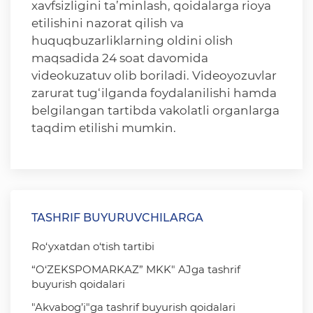
xavfsizligini ta’minlash, qoidalarga rioya
etilishini nazorat qilish va
huquqbuzarliklarning oldini olish
maqsadida 24 soat davomida
videokuzatuv olib boriladi. Videoyozuvlar
zarurat tug‘ilganda foydalanilishi hamda
belgilangan tartibda vakolatli organlarga
taqdim etilishi mumkin.
TASHRIF BUYURUVCHILARGA
Ro‘yxatdan o‘tish tartibi
“O‘ZEKSPOMARKAZ” MKK" AJga tashrif
buyurish qoidalari
"Akvabog’i"ga tashrif buyurish qoidalari