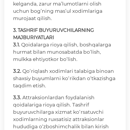
kelganda, zarur ma’lumotlarni olish
uchun bog’ning mas’ul xodimlariga
murojaat qilish.
3. TASHRIF BUYURUVCHILARNING
MAJBURIYATLARI
3.1.
Qoidalarga rioya qilish, boshqalarga
hurmat bilan munosabatda bo‘lish,
mulkka ehtiyotkor bo‘lish.
3.2.
Qo‘riqlash xodimlari talabiga binoan
shaxsiy buyumlarni ko‘rikdan o‘tkazishga
taqdim etish.
3.3.
Attraksionlardan foydalanish
qoidalariga rioya qilish. Tashrif
buyuruvchilarga xizmat ko‘rsatuvchi
xodimlarning ruxsatisiz attraksionlar
hududiga o‘zboshimchalik bilan kirish