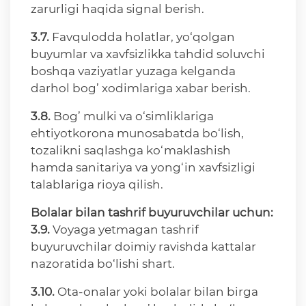
zarurligi haqida signal berish.
3.7.
Favqulodda holatlar, yo‘qolgan
buyumlar va xavfsizlikka tahdid soluvchi
boshqa vaziyatlar yuzaga kelganda
darhol bog’ xodimlariga xabar berish.
3.8.
Bog’ mulki va o‘simliklariga
ehtiyotkorona munosabatda bo‘lish,
tozalikni saqlashga ko‘maklashish
hamda sanitariya va yong‘in xavfsizligi
talablariga rioya qilish.
Bolalar bilan tashrif buyuruvchilar uchun:
3.9.
Voyaga yetmagan tashrif
buyuruvchilar doimiy ravishda kattalar
nazoratida bo‘lishi shart.
3.10.
Ota-onalar yoki bolalar bilan birga