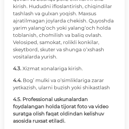
kirish. Hududni ifloslantirish, chiqindilar
tashlash va gulxan yoqish. Maxsus
ajratilmagan joylarda chekish. Quyoshda
yarim yalang‘och yoki yalang‘och holda
toblanish, cho`milish va baliq ovlash.
Velosiped, samokat, rolikli konkilar,
skeytbord, skuter va shunga o‘xshash
vositalarda yurish.
4.3.
Xizmat xonalariga kirish.
4.4.
Bog’ mulki va o‘simliklariga zarar
yetkazish, ularni buzish yoki shikastlash
4.5.
Professional uskunalardan
foydalangan holda tijorat foto va video
suratga olish faqat oldindan kelishuv
asosida ruxsat etiladi.