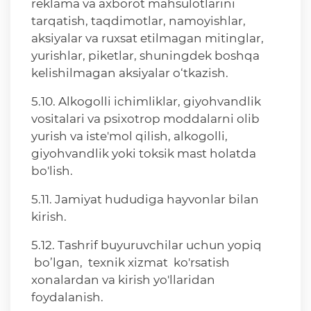
reklama va axborot mahsulotlarini
tarqatish, taqdimotlar, namoyishlar,
aksiyalar va ruxsat etilmagan mitinglar,
yurishlar, piketlar, shuningdek boshqa
kelishilmagan aksiyalar o‘tkazish.
5.10. Alkogolli ichimliklar, giyohvandlik
vositalari va psixotrop moddalarni olib
yurish va iste'mol qilish, alkogolli,
giyohvandlik yoki toksik mast holatda
bo'lish.
5.11. Jamiyat hududiga hayvonlar bilan
kirish.
5.12. Tashrif buyuruvchilar uchun yopiq
bo’lgan, texnik xizmat ko'rsatish
xonalardan va kirish yo'llaridan
foydalanish.