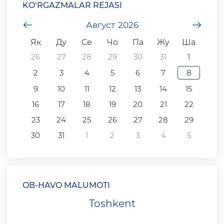
KO‘RGAZMALAR REJASI
undefined
Август
2026
unde
Як
Ду
Се
Чо
Па
Жу
Ша
26
27
28
29
30
31
1
2
3
4
5
6
7
8
9
10
11
12
13
14
15
16
17
18
19
20
21
22
23
24
25
26
27
28
29
30
31
1
2
3
4
5
OB-HAVO MA`LUMOTI
Toshkent