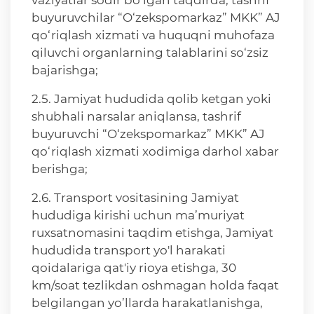
vaziyatlar sodir bo‘lgan taqdirda, tashrif
buyuruvchilar “O‘zekspomarkaz” MKK” AJ
qo‘riqlash xizmati va huquqni muhofaza
qiluvchi organlarning talablarini so‘zsiz
bajarishga;
2.5. Jamiyat hududida qolib ketgan yoki
shubhali narsalar aniqlansa, tashrif
buyuruvchi “O‘zekspomarkaz” MKK” AJ
qo‘riqlash xizmati xodimiga darhol xabar
berishga;
2.6. Transport vositasining Jamiyat
hududiga kirishi uchun ma’muriyat
ruxsatnomasini taqdim etishga, Jamiyat
hududida transport yo'l harakati
qoidalariga qat'iy rioya etishga, 30
km/soat tezlikdan oshmagan holda faqat
belgilangan yo’llarda harakatlanishga,