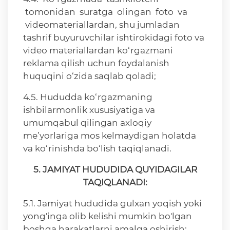
tomonidan suratga olingan foto va
videomateriallardan, shu jumladan
tashrif buyuruvchilar ishtirokidagi foto va
video materiallardan ko‘rgazmani
reklama qilish uchun foydalanish
huquqini o‘zida saqlab qoladi;
4.5. Hududda ko‘rgazmaning
ishbilarmonlik xususiyatiga va
umumqabul qilingan axloqiy
me’yorlariga mos kelmaydigan holatda
va ko‘rinishda bo‘lish taqiqlanadi.
5. JAMIYAT HUDUDIDA QUYIDAGILAR
TAQIQLANADI:
5.1. Jamiyat hududida gulxan yoqish yoki
yong'inga olib kelishi mumkin bo'lgan
boshqa harakatlarni amalga oshirish;