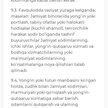
xodimlariga xabar berish kerak.
9.3. Favqulodda vaziyat yuzaga kelganda,
masalan: Jamiyat binolarida yong‘in yoki
portlash, tabiiy ofatlar yoki halokatli
hodisalar (kuchli shamol), terrorchilik
harakat sodir bo‘lganda tashrif
buyuruvchilar Jamiyat xodimlarining,
ichki ishlar, yong‘in-qutqaruv xizmati va
boshqa xizmatchilarning yoki
ma’muriyat xodimlarining
ko‘rsatmalariga rioya qilishlari talab
qilinadi.
9.4. Yong'in yoki tutun manbasini ko'rgan
holda, zudlik bilan Jamiyat xodimlari,
ma'muriyati yoki qo'riqlash va yong'in-
qutqaruv xizmatiga xabar berish,
odamlarni qutqarish va ularning