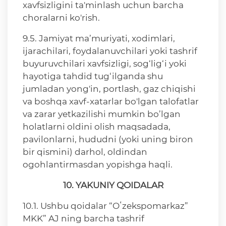
xavfsizligini ta'minlash uchun barcha
choralarni ko'rish.
9.5. Jamiyat ma’muriyati, xodimlari,
ijarachilari, foydalanuvchilari yoki tashrif
buyuruvchilari xavfsizligi, sog‘lig‘i yoki
hayotiga tahdid tug‘ilganda shu
jumladan yong'in, portlash, gaz chiqishi
va boshqa xavf-xatarlar bo'lgan talofatlar
va zarar yetkazilishi mumkin bo’lgan
holatlarni oldini olish maqsadada,
pavilonlarni, hududni (yoki uning biron
bir qismini) darhol, oldindan
ogohlantirmasdan yopishga haqli.
10. YAKUNIY QOIDALAR
10.1. Ushbu qoidalar “Oʻzekspomarkaz”
MKK” AJ ning barcha tashrif