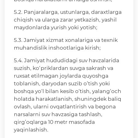
5.2. Panjaralarga, ustunlarga, daraxtlarga
chiqish va ularga zarar yetkazish, yashil
maydonlarda yurish yoki yotish;
5.3. Jamiyat xizmat xonalariga va texnik
muhandislik inshootlariga kirish;
5.4. Jamiyat hududidagi suv havzalarida
suzish, ko‘priklardan suvga sakrash va
ruxsat etilmagan joylarda quyoshga
toblanish, daryodan suzib o’tish yoki
boshqa yo‘l bilan kesib o‘tish, yalang‘och
holatda harakatlanish, shuningdek baliq
ovlash, ularni ovqatlantirish va begona
narsalarni suv havzasiga tashlash,
qirg’oqlarga 10 metr masofada
yaqinlashish.