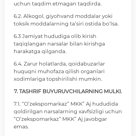
uchun taqdim etmagan taqdirda.
6.2. Alkogol, giyohvand moddalar yoki
toksik moddalarning ta’siri ostida bo‘lsa.
6.3 Jamiyat hududiga olib kirish
taqiqlangan narsalar bilan kirishga
harakatga qilganda.
6.4. Zarur holatlarda, qoidabuzarlar
huquqni muhofaza qilish organlari
xodimlariga topshirilishi mumkin.
7. TASHRIF BUYURUVCHILARNING MULKI.
7.1. “O’zekspomarkaz” MKK” Aj hududida
qoldirilgan narsalarning xavfsizligi uchun
“O’zekspomarkaz” MKK” Aj javobgar
emas.