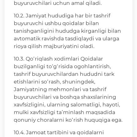
buyuruvchilari uchun amal qiladi.
10.2. Jamiyat hududiga har bir tashrif
buyuruvchi ushbu qoidalar bilan
tanishganligini hududga kirganligi bilan
avtomatik ravishda tasdiqlaydi va ularga
rioya qilish majburiyatini oladi.
10.3. Qo‘riqlash xodimlari Qoidalar
buzilganligi to‘g‘risida ogohlantirish,
tashrif buyuruvchilardan hududni tark
etishlarini so‘rash, shuningdek,
Jamiyatning mehmonlari va tashrif
buyuruvchilari va boshqa shaxslarining
xavfsizligini, ularning salomatligi, hayoti,
mulki xavfsizligi ta’minlash maqsadida
qonuniy choralarni ko‘rish huquqiga ega.
10.4. Jamoat tartibini va qoidalarni