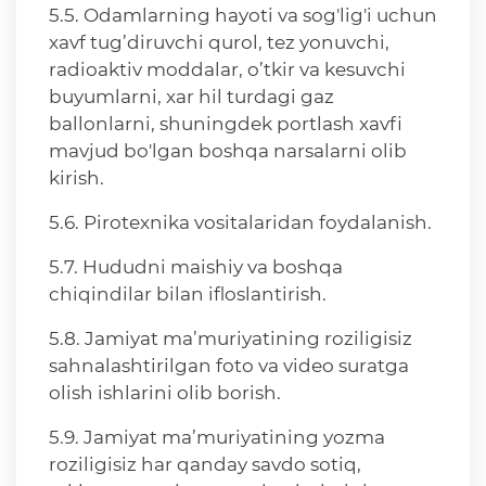
5.5. Odamlarning hayoti va sog'lig'i uchun
xavf tug’diruvchi qurol, tez yonuvchi,
radioaktiv moddalar, o’tkir va kesuvchi
buyumlarni, xar hil turdagi gaz
ballonlarni, shuningdek portlash xavfi
mavjud bo'lgan boshqa narsalarni olib
kirish.
5.6. Pirotexnika vositalaridan foydalanish.
5.7. Hududni maishiy va boshqa
chiqindilar bilan ifloslantirish.
5.8. Jamiyat ma’muriyatining roziligisiz
sahnalashtirilgan foto va video suratga
olish ishlarini olib borish.
5.9. Jamiyat ma’muriyatining yozma
roziligisiz har qanday savdo sotiq,