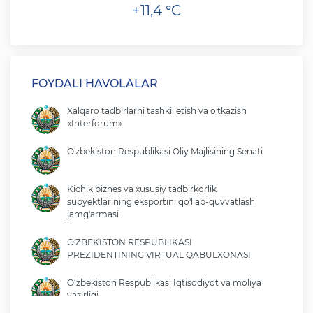
+11,4 °C
FOYDALI HAVOLALAR
Xalqaro tadbirlarni tashkil etish va o'tkazish
«Interforum»
O'zbekiston Respublikasi Oliy Majlisining Senati
Kichik biznes va xususiy tadbirkorlik
subyektlarining eksportini qo'llab-quvvatlash
jamg'armasi
O'ZBEKISTON RESPUBLIKASI
PREZIDENTINING VIRTUAL QABULXONASI
O‘zbekiston Respublikasi Iqtisodiyot va moliya
vazirligi