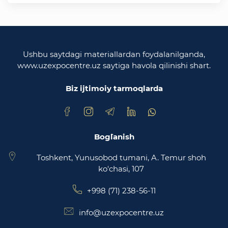
O'zbekiston Respublikasi tashqi ishlar vazirligi
O'zbekiston Respublikasi oliy majlisi
Qonunchilik palatasi
Ushbu saytdagi materiallardan foydalanilganda,
www.uzexpocentre.uz saytiga havola qilinishi shart.
O‘zbekiston Respublikasi Adliya vazirligi
Biz ijtimoiy tarmoqlarda
Trade Uzbekistan milliy eksportbop savdo
maydonchasi
Bog`lanish
Toshkent, Yunusobod tumani, A. Temur shoh
ko'chasi, 107
+998 (71) 238-56-11
info@uzexpocentre.uz