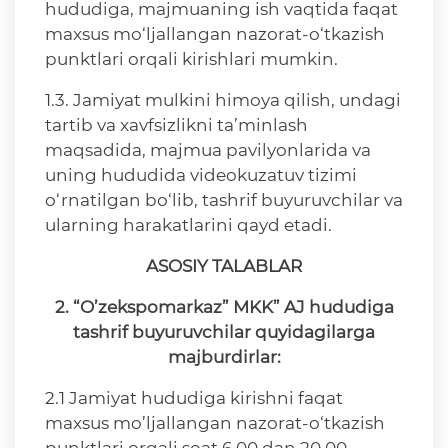
hududiga, majmuaning ish vaqtida faqat
maxsus mo‘ljallangan nazorat-o‘tkazish
punktlari orqali kirishlari mumkin.
1.3. Jamiyat mulkini himoya qilish, undagi
tartib va xavfsizlikni ta’minlash
maqsadida, majmua pavilyonlarida va
uning hududida videokuzatuv tizimi
o‘rnatilgan bo‘lib, tashrif buyuruvchilar va
ularning harakatlarini qayd etadi.
ASOSIY TALABLAR
2. “O’zekspomarkaz” MKK” AJ hududiga
tashrif buyuruvchilar quyidagilarga
majburdirlar:
2.1 Jamiyat hududiga kirishni faqat
maxsus mo’ljallangan nazorat-o‘tkazish