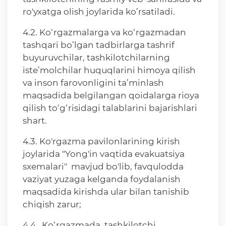
ro'yxatga olish joylarida ko’rsatiladi.
4.2. Ko‘rgazmalarga va ko‘rgazmadan
tashqari bo’lgan tadbirlarga tashrif
buyuruvchilar, tashkilotchilarning
iste’molchilar huquqlarini himoya qilish
va inson farovonligini ta’minlash
maqsadida belgilangan qoidalarga rioya
qilish to‘g‘risidagi talablarini bajarishlari
shart.
4.3. Ko'rgazma pavilonlarining kirish
joylarida "Yong'in vaqtida evakuatsiya
sxemalari" mavjud bo'lib, favqulodda
vaziyat yuzaga kelganda foydalanish
maqsadida kirishda ular bilan tanishib
chiqish zarur;
4.4. Ko‘rgazmada tashkilotchi