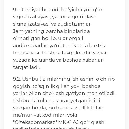
9.1. Jamiyat hududi bo‘yicha yong‘in
signalizatsiyasi, yagona qo‘riqlash
signalizatsiyasi va audiotizimlar
Jamiyatning barcha binolarida
o‘rnatilgan bo‘lib, ular orqali
audioxabarlar, ya'ni Jamiyatda baxtsiz
hodisa yoki boshqa favqulodda vaziyat
yuzaga kelganda va boshqa xabarlar
tarqatiladi.
9.2. Ushbu tizimlarning ishlashini o'chirib
qo'yish, to'sqinlik qilish yoki boshqa
yo'llar bilan cheklash qat'iyan man etiladi.
Ushbu tizimlarga zarar yetganligini
sezgan holda, bu haqida zudlik bilan
ma'muriyat xodimlari yoki
"O'zekspomarkaz" MKK” AJ qo'riqlash