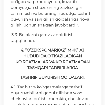
bo’lgan vaqt mobaynida, kuzatib
borayotgan shaxs uning xavfsizligini
ta’minlash va bolaning hududga tashrif
buyurish va sayr qilish qoidalariga rioya
qilishi uchun shaxsan javobgardir.
3.3. Bolalarni qarovsiz qoldirish
taqiqlanadi.
4. “O’ZEKSPOMARKAZ” MKK” AJ
HUDUDIDA O’TKAZILADIGAN
KO‘RGAZMALAR VA KO‘RGAZMADAN
TASHQARI TADBIRLARGA
TASHRIF BUYURISH QOIDALARI:
4.1. Tadbir va ko’rgazmalarga tashrif
buyuruvchilarni qabul qilishda yosh
cheklovlari bo'lishi mumkin, cheklovlar
tashkilotchining rasmiy veb-sahifasida va