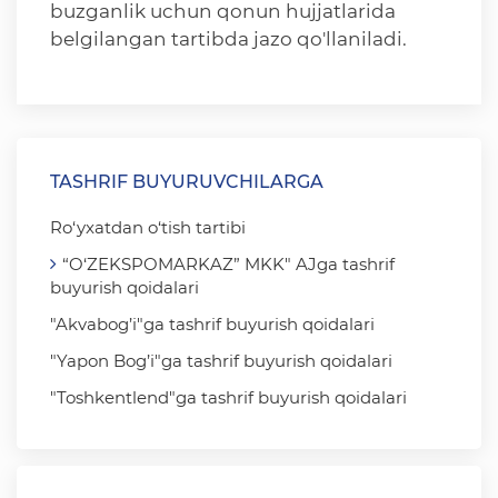
buzganlik uchun qonun hujjatlarida
belgilangan tartibda jazo qo'llaniladi.
TASHRIF BUYURUVCHILARGA
Ro‘yxatdan o‘tish tartibi
“O‘ZEKSPOMARKAZ” MKK" AJga tashrif
buyurish qoidalari
"Akvabog’i"ga tashrif buyurish qoidalari
"Yapon Bog’i"ga tashrif buyurish qoidalari
"Toshkentlend"ga tashrif buyurish qoidalari