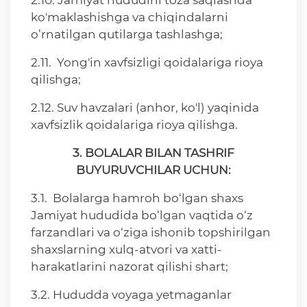
2.10. Jamiyat hududini toza saqlashda
ko'maklashishga va chiqindalarni
o’rnatilgan qutilarga tashlashga;
2.11. Yong'in xavfsizligi qoidalariga rioya
qilishga;
2.12. Suv havzalari (anhor, ko'l) yaqinida
xavfsizlik qoidalariga rioya qilishga.
3. BOLALAR BILAN TASHRIF
BUYURUVCHILAR UCHUN:
3.1. Bolalarga hamroh bo‘lgan shaxs
Jamiyat hududida bo‘lgan vaqtida o‘z
farzandlari va o‘ziga ishonib topshirilgan
shaxslarning xulq-atvori va xatti-
harakatlarini nazorat qilishi shart;
3.2. Hududda voyaga yetmaganlar