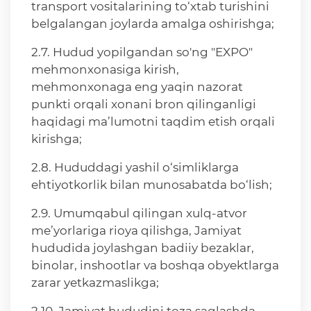
transport vositalarining to‘xtab turishini
belgalangan joylarda amalga oshirishga;
2.7. Hudud yopilgandan so'ng "EXPO"
mehmonxonasiga kirish,
mehmonxonaga eng yaqin nazorat
punkti orqali xonani bron qilinganligi
haqidagi ma’lumotni taqdim etish orqali
kirishga;
2.8. Hududdagi yashil o‘simliklarga
ehtiyotkorlik bilan munosabatda bo‘lish;
2.9. Umumqabul qilingan xulq-atvor
me’yorlariga rioya qilishga, Jamiyat
hududida joylashgan badiiy bezaklar,
binolar, inshootlar va boshqa obyektlarga
zarar yetkazmaslikga;