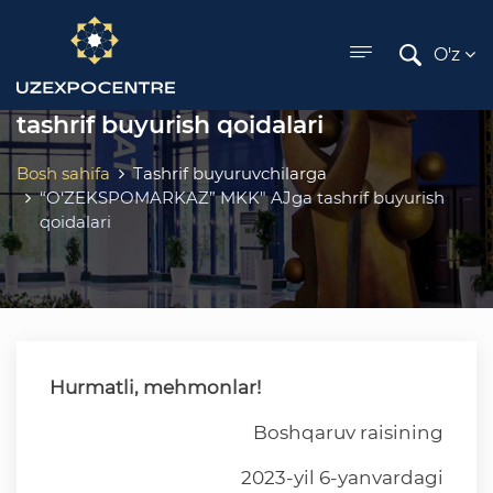
ose menu
O'z
“O‘ZEKSPOMARKAZ” MKK" AJga
tashrif buyurish qoidalari
Bosh sahifa
Tashrif buyuruvchilarga
“O‘ZEKSPOMARKAZ” MKK" AJga tashrif buyurish
qoidalari
Hurmatli, mehmonlar!
Boshqaruv raisining
2023-yil 6-yanvardagi