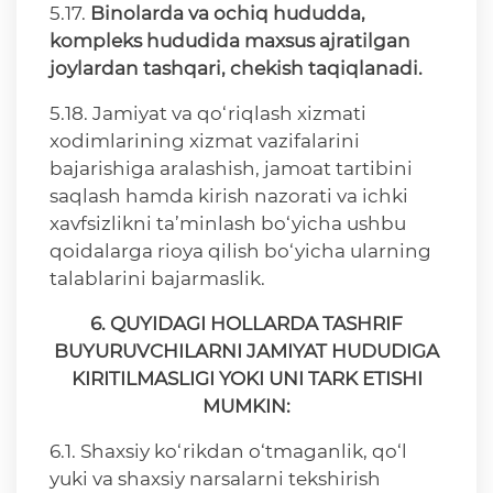
5.17.
Binolarda va ochiq hududda,
kompleks hududida maxsus ajratilgan
joylardan tashqari, chekish taqiqlanadi
.
5.18. Jamiyat va qo‘riqlash xizmati
xodimlarining xizmat vazifalarini
bajarishiga aralashish, jamoat tartibini
saqlash hamda kirish nazorati va ichki
xavfsizlikni ta’minlash bo‘yicha ushbu
qoidalarga rioya qilish bo‘yicha ularning
talablarini bajarmaslik.
6. QUYIDAGI HOLLARDA TASHRIF
BUYURUVCHILARNI JAMIYAT HUDUDIGA
KIRITILMASLIGI YOKI UNI TARK ETISHI
MUMKIN:
6.1. Shaxsiy ko‘rikdan o‘tmaganlik, qo‘l
yuki va shaxsiy narsalarni tekshirish