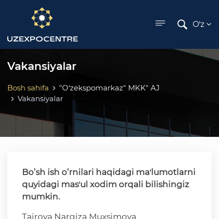
ose menu
O'z
Vakansiyalar
Bosh sahifa
"O‘zekspomarkaz" MKK" AJ
Vakansiyalar
Bo’sh ish o’rnilari haqidagi maʼlumotlarni
quyidagi masʼul xodim orqali bilishingiz
mumkin.
Tairova Nargiza Muxsimova