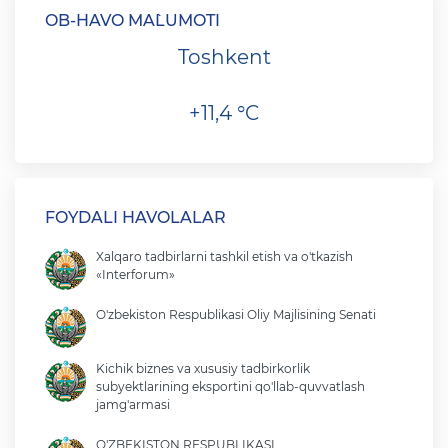
OB-HAVO MA`LUMOTI
Toshkent
+11,4 °C
FOYDALI HAVOLALAR
Xalqaro tadbirlarni tashkil etish va o'tkazish
«Interforum»
O'zbekiston Respublikasi Oliy Majlisining Senati
Kichik biznes va xususiy tadbirkorlik
subyektlarining eksportini qo'llab-quvvatlash
jamg'armasi
O'ZBEKISTON RESPUBLIKASI