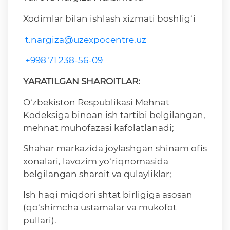
Xodimlar bilan ishlash xizmati boshlig‘i
t.nargiza@uzexpocentre.uz
+998 71 238-56-09
YARATILGAN SHAROITLAR:
O‘zbekiston Respublikasi Mehnat
Kodeksiga binoan ish tartibi belgilangan,
mehnat muhofazasi kafolatlanadi;
Shahar markazida joylashgan shinam ofis
xonalari, lavozim yo‘riqnomasida
belgilangan sharoit va qulayliklar;
Ish haqi miqdori shtat birligiga asosan
(qo‘shimcha ustamalar va mukofot
pullari).