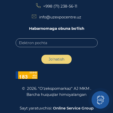
+998 (71) 238-56-11
info@uzexpocentre.uz
Habarnomaga obuna bo'lish
Jo'natish
© 2026. "O‘zekspomarkaz" AJ MKM .
Barcha huquqlar himoyalangan
Sayt yaratuvchisi:
Online Service Group