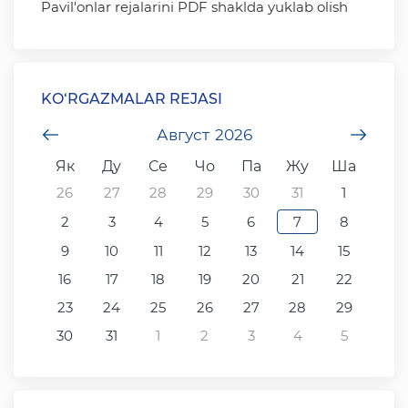
Pavil'onlar rejalarini PDF shaklda yuklab olish
KO‘RGAZMALAR REJASI
undefined
Август
2026
unde
Як
Ду
Се
Чо
Па
Жу
Ша
26
27
28
29
30
31
1
2
3
4
5
6
7
8
9
10
11
12
13
14
15
16
17
18
19
20
21
22
23
24
25
26
27
28
29
30
31
1
2
3
4
5