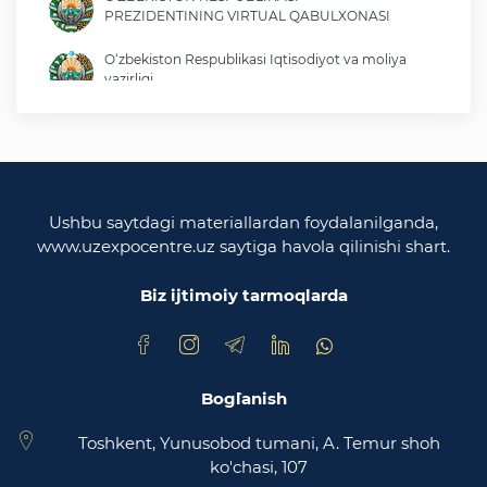
PREZIDENTINING VIRTUAL QABULXONASI
O‘zbekiston Respublikasi Iqtisodiyot va moliya
vazirligi
O'zbekiston Respublikasi tashqi ishlar vazirligi
O'zbekiston Respublikasi oliy majlisi
Qonunchilik palatasi
Ushbu saytdagi materiallardan foydalanilganda,
www.uzexpocentre.uz saytiga havola qilinishi shart.
O‘zbekiston Respublikasi Adliya vazirligi
Biz ijtimoiy tarmoqlarda
Trade Uzbekistan milliy eksportbop savdo
maydonchasi
Bog`lanish
Toshkent, Yunusobod tumani, A. Temur shoh
ko'chasi, 107