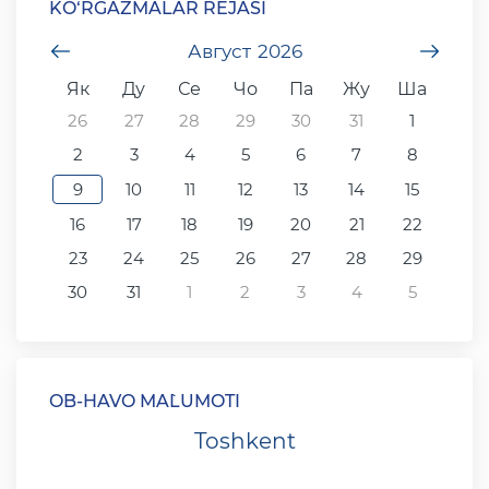
KO‘RGAZMALAR REJASI
undefined
Август
2026
unde
Як
Ду
Се
Чо
Па
Жу
Ша
26
27
28
29
30
31
1
2
3
4
5
6
7
8
9
10
11
12
13
14
15
16
17
18
19
20
21
22
23
24
25
26
27
28
29
30
31
1
2
3
4
5
OB-HAVO MA`LUMOTI
Toshkent