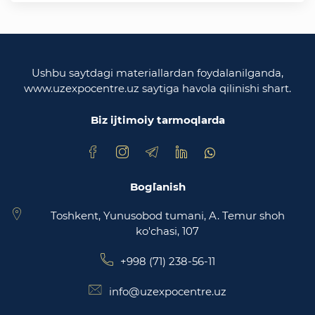
O'zbekiston Respublikasi tashqi ishlar vazirligi
O'zbekiston Respublikasi oliy majlisi
Qonunchilik palatasi
Ushbu saytdagi materiallardan foydalanilganda,
www.uzexpocentre.uz saytiga havola qilinishi shart.
O‘zbekiston Respublikasi Adliya vazirligi
Biz ijtimoiy tarmoqlarda
Trade Uzbekistan milliy eksportbop savdo
maydonchasi
Bog`lanish
Toshkent, Yunusobod tumani, A. Temur shoh
ko'chasi, 107
+998 (71) 238-56-11
info@uzexpocentre.uz