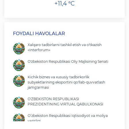
+11,4 °C
FOYDALI HAVOLALAR
Xalqaro tadbirlarni tashkil etish va o'tkazish
«Interforum»
O'zbekiston Respublikasi Oliy Majlisining Senati
Kichik biznes va xususiy tadbirkorlik
subyektlarining eksportini qo'llab-quvvatlash
jamg'armasi
O'ZBEKISTON RESPUBLIKASI
PREZIDENTINING VIRTUAL QABULXONASI
O‘zbekiston Respublikasi Iqtisodiyot va moliya
vazirligi