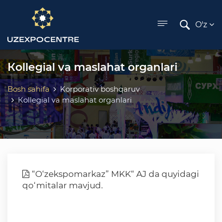
ose menu
O'z
Кollegial va maslahat organlari
Bosh sahifa
Korporativ boshqaruv
Кollegial va maslahat organlari
“O‘zekspomarkaz” MKK“ AJ da quyidagi
qo‘mitalar mavjud.