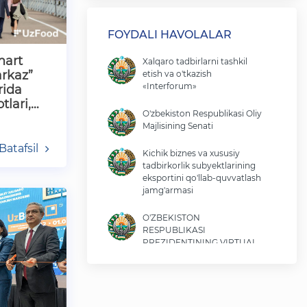
FOYDALI HAVOLALAR
mart
Xalqaro tadbirlarni tashkil
rkaz”
etish va o'tkazish
«Interforum»
rida
lari,
O'zbekiston Respublikasi Oliy
…
Majlisining Senati
Batafsil
Kichik biznes va xususiy
tadbirkorlik subyektlarining
eksportini qo'llab-quvvatlash
jamg'armasi
O'ZBEKISTON
RESPUBLIKASI
PREZIDENTINING VIRTUAL
QABULXONASI
O‘zbekiston Respublikasi
Iqtisodiyot va moliya vazirligi