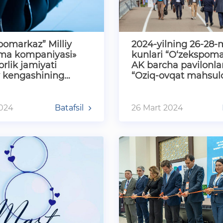
pomarkaz” Milliy
2024-yilning 26-28-
ma kompaniyasi»
kunlari “O‘zekspoma
rlik jamiyati
AK barcha pavilonla
 kengashining
“Oziq-ovqat mahsulot
l aʼzoligi uchun
ingredientlar va ishl
2024
Batafsil
26 Mart 2024