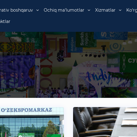
rativ boshqaruv
Ochiq ma'lumotlar
Xizmatlar
Ko‘r
ktlar