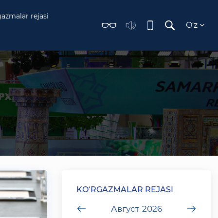
gazmalar rejasi
O'z
KO‘RGAZMALAR REJASI
undefined
Август
2026
unde