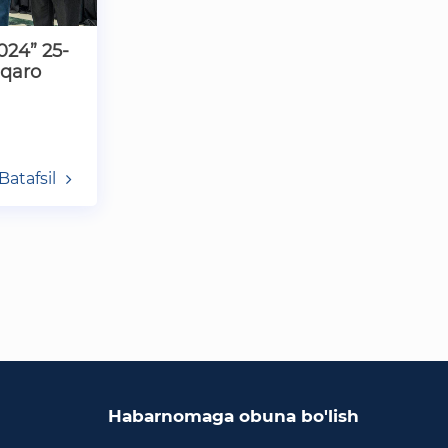
O'zbekiston Respublikasi
tashqi ishlar vazirligi
024” 25-
lqaro
O'zbekiston Respublikasi oliy
majlisi Qonunchilik palatasi
O‘zbekiston Respublikasi
Adliya vazirligi
Batafsil
Trade Uzbekistan milliy
eksportbop savdo
maydonchasi
Habarnomaga obuna bo'lish