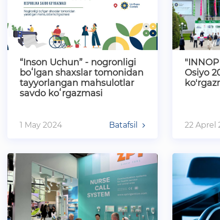
“Inson Uchun” - nogronligi
"INNOP
boʻlgan shaxslar tomonidan
Osiyo 2
tayyorlangan mahsulotlar
ko'rgaz
savdo koʻrgazmasi
1 May 2024
Batafsil
22 Aprel