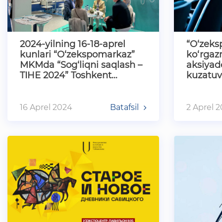
2024-yilning 16-18-aprel
“O‘zeks
kunlari “O‘zekspomarkaz”
ko‘rgaz
MKMda “Sog‘liqni saqlash –
aksiyado
TIHE 2024” Toshkent
kuzatuv
xalqaro ko‘rgazmasi bo‘…
mustaqi
tanlo…
16 Aprel 2024
Batafsil
2 Aprel 