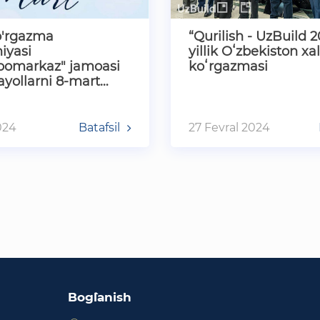
ko'rgazma
“Qurilish - UzBuild 2
iyasi
yillik Oʻzbekiston xa
pomarkaz" jamoasi
koʻrgazmasi
ayollarni 8-mart
xotin-qizlar kuni
briklayd…
024
Batafsil
27 Fevral 2024
Bog`lanish