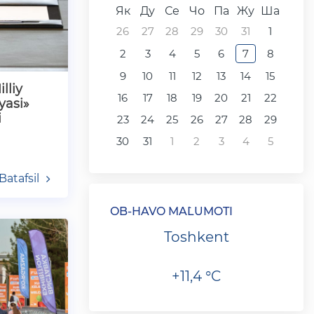
Як
Ду
Се
Чо
Па
Жу
Ша
26
27
28
29
30
31
1
2
3
4
5
6
7
8
9
10
11
12
13
14
15
lliy
16
17
18
19
20
21
22
yasi»
i
23
24
25
26
27
28
29
30
31
1
2
3
4
5
Batafsil
OB-HAVO MA`LUMOTI
Toshkent
+11,4 °C