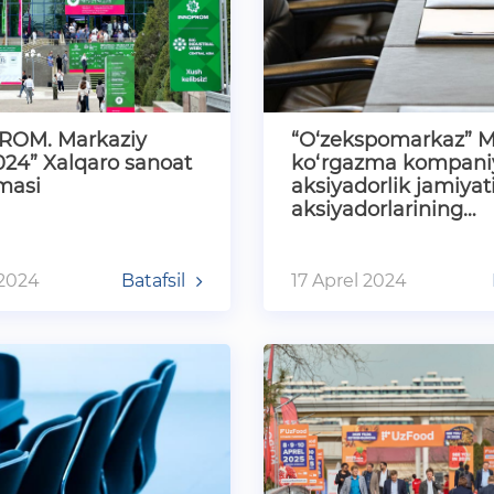
ROM. Markaziy
“O‘zekspomarkaz” Mi
024” Xalqaro sanoat
ko‘rgazma kompani
masi
aksiyadorlik jamiyat
aksiyadorlarining
navbatdan tashqari
umumiy yig‘ili…
 2024
Batafsil
17 Aprel 2024