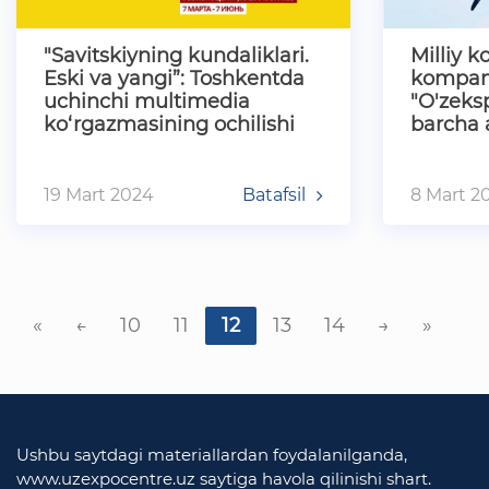
"Savitskiyning kundaliklari.
Milliy 
Eski va yangi”: Toshkentda
kompan
uchinchi multimedia
"O'zeks
ko‘rgazmasining ochilishi
barcha 
Xalqaro 
bilan ta
19 Mart 2024
Batafsil
8 Mart 2
«
←
10
11
12
13
14
→
»
Ushbu saytdagi materiallardan foydalanilganda,
www.uzexpocentre.uz saytiga havola qilinishi shart.