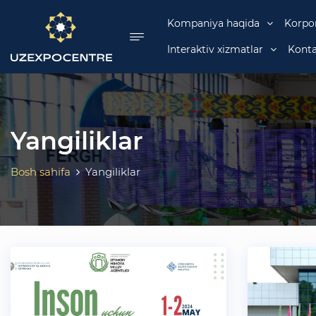
se menu
Kompaniya haqida
Korpo
Interaktiv xizmatlar
Konta
Yangiliklar
Bosh sahifa
Yangiliklar