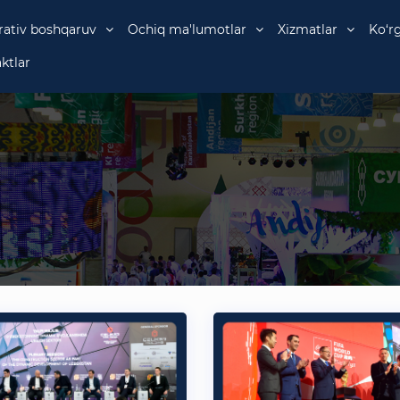
rativ boshqaruv
Ochiq ma'lumotlar
Xizmatlar
Ko‘r
ktlar