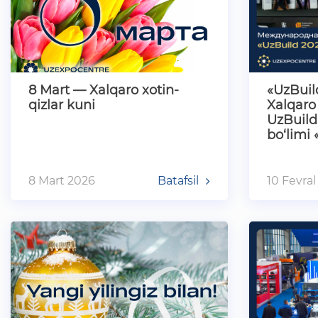
8 Mart — Xalqaro xotin-
«UzBuil
qizlar kuni
Xalqaro
UzBuild 
bo‘limi 
va texn
8 Mart 2026
Batafsil
10 Fevral