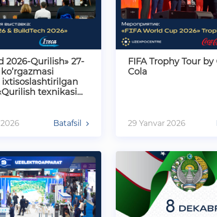
d 2026-Qurilish» 27-
FIFA Trophy Tour by
 ko’rgazmasi
Cola
ixtisoslashtirilgan
«Qurilish texnikasi
ologiyalar…
 2026
Batafsil
29 Yanvar 2026