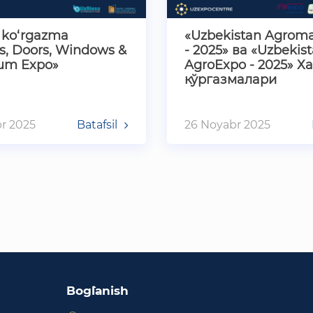
 ko‘rgazma
«Uzbekistan Agrom
s, Doors, Windows &
- 2025» ва «Uzbekis
um Expo»
AgroExpo - 2025» Х
кўргазмалари
r 2025
Batafsil
26 Noyabr 2025
Bog`lanish