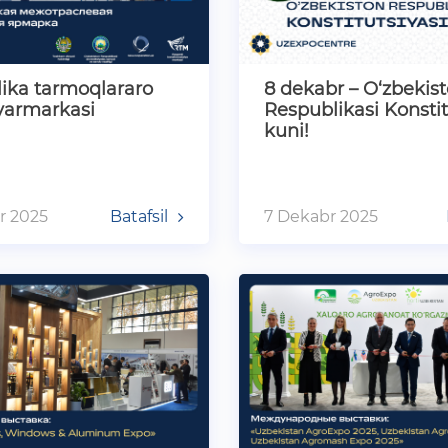
ika tarmoqlararo
8 dekabr – O‘zbekis
yarmarkasi
Respublikasi Konstit
kuni!
r 2025
Batafsil
7 Dekabr 2025