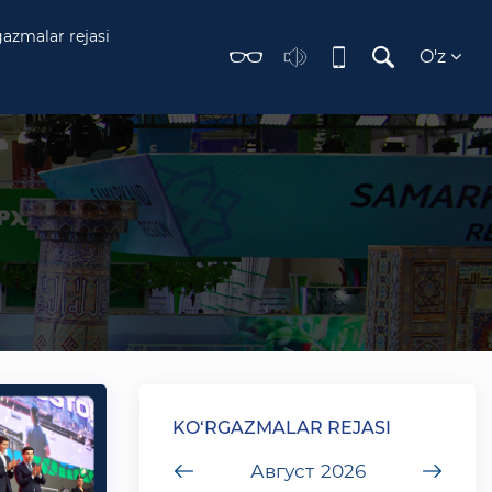
gazmalar rejasi
O'z
KO‘RGAZMALAR REJASI
undefined
Август
2026
unde