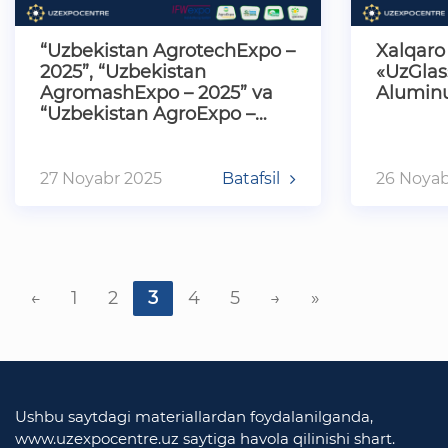
“Uzbekistan AgrotechExpo –
Xalqaro
2025”, “Uzbekistan
«UzGlas
AgromashExpo – 2025” va
Alumin
“Uzbekistan AgroExpo –
2025” xalqaro ko‘rgazmalari
27 Noyabr 2025
Batafsil
26 Noyab
←
1
2
3
4
5
→
»
Ushbu saytdagi materiallardan foydalanilganda,
www.uzexpocentre.uz saytiga havola qilinishi shart.