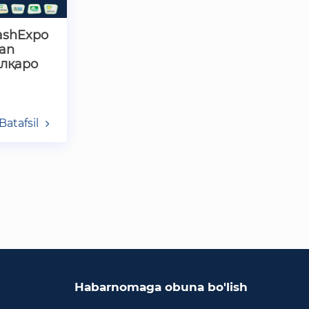
O'zbekiston Respublikasi
tashqi ishlar vazirligi
ashExpo
tan
O'zbekiston Respublikasi oliy
алқаро
majlisi Qonunchilik palatasi
O‘zbekiston Respublikasi
Adliya vazirligi
Batafsil
Trade Uzbekistan milliy
eksportbop savdo
maydonchasi
Habarnomaga obuna bo'lish