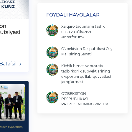
FOYDALI HAVOLALAR
ton
Xalqaro tadbirlarni tashkil
utsiyasi
etish va o'tkazish
«Interforum»
O'zbekiston Respublikasi Oliy
Majlisining Senati
Batafsil
Kichik biznes va xususiy
tadbirkorlik subyektlarining
eksportini qo'llab-quvvatlash
jamg'armasi
O'ZBEKISTON
RESPUBLIKASI
PREZIDENTINING VIRTUAL
QABULXONASI
O‘zbekiston Respublikasi
Iqtisodiyot va moliya vazirligi