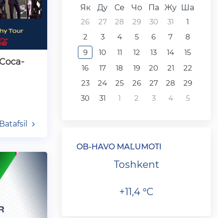
Як
Ду
Се
Чо
Па
Жу
Ша
26
27
28
29
30
31
1
2
3
4
5
6
7
8
9
10
11
12
13
14
15
 Coca-
16
17
18
19
20
21
22
23
24
25
26
27
28
29
30
31
1
2
3
4
5
Batafsil
OB-HAVO MA`LUMOTI
Toshkent
+11,4 °C