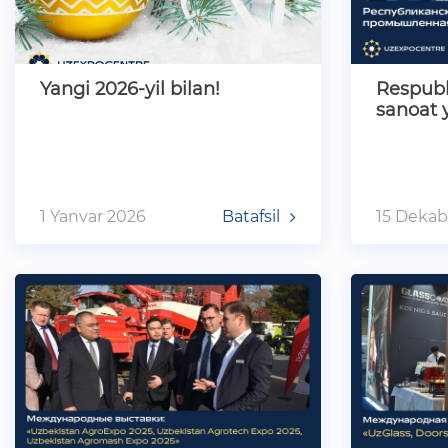
Yangi 2026-yil bilan!
Respubl
sanoat 
1 Yanvar 2026
Batafsil
15 Dekab