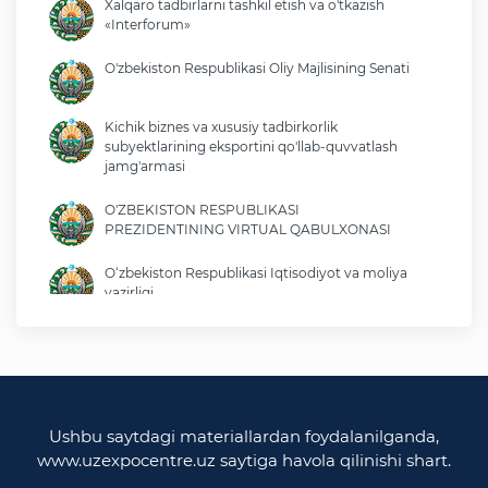
Xalqaro tadbirlarni tashkil etish va o'tkazish
«Interforum»
O'zbekiston Respublikasi Oliy Majlisining Senati
Kichik biznes va xususiy tadbirkorlik
subyektlarining eksportini qo'llab-quvvatlash
jamg'armasi
O'ZBEKISTON RESPUBLIKASI
PREZIDENTINING VIRTUAL QABULXONASI
O‘zbekiston Respublikasi Iqtisodiyot va moliya
vazirligi
O'zbekiston Respublikasi tashqi ishlar vazirligi
O'zbekiston Respublikasi oliy majlisi
Qonunchilik palatasi
Ushbu saytdagi materiallardan foydalanilganda,
www.uzexpocentre.uz saytiga havola qilinishi shart.
O‘zbekiston Respublikasi Adliya vazirligi