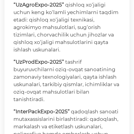
“UzAgroExpo-2025”
qishloq xo‘jaligi
uchun keng ko‘lamli yechimlarni taqdim
etadi: qishloq xo‘jaligi texnikasi,
agrokimyo mahsulotlari, sug‘orish
tizimlari, chorvachilik uchun jihozlar va
qishloq xo‘jaligi mahsulotlarini qayta
ishlash uskunalari.
“UzProdExpo-2025”
tashrif
buyuruvchilarni oziq-ovqat sanoatining
zamonaviy texnologiyalari, qayta ishlash
uskunalari, tarkibiy qismlar, ichimliklar va
oziq-ovqat mahsulotlari bilan
tanishtiradi.
“InterPackExpo-2025”
qadoqlash sanoati
mutaxassislarini birlashtiradi: qadoqlash,
markalash va etiketlash uskunalari,