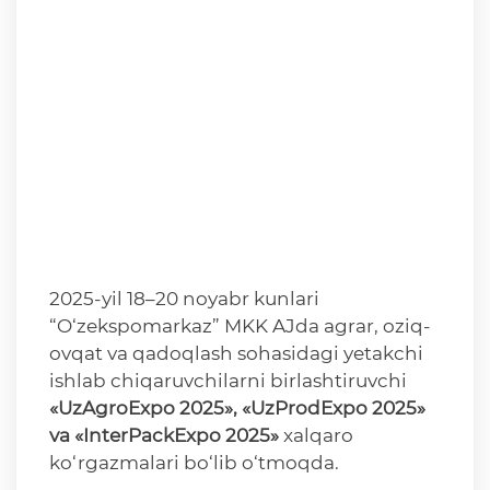
2025-yil 18–20 noyabr kunlari
“O‘zekspomarkaz” MKK AJda agrar, oziq-
ovqat va qadoqlash sohasidagi yetakchi
ishlab chiqaruvchilarni birlashtiruvchi
«UzAgroExpo 2025», «UzProdExpo 2025»
va «InterPackExpo 2025»
xalqaro
ko‘rgazmalari bo‘lib o‘tmoqda.