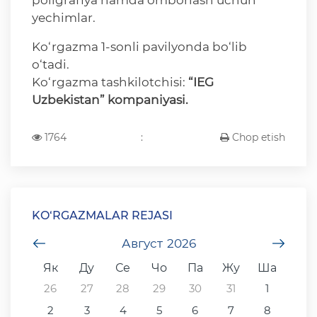
poligrafiya hamda omborlash uchun
yechimlar.
Ko‘rgazma 1-sonli pavilyonda bo‘lib
o‘tadi.
Ko‘rgazma tashkilotchisi:
“IEG
Uzbekistan”
kompaniyasi.
1764
:
Chop etish
KO‘RGAZMALAR REJASI
undefined
Август
2026
unde
Як
Ду
Се
Чо
Па
Жу
Ша
26
27
28
29
30
31
1
2
3
4
5
6
7
8