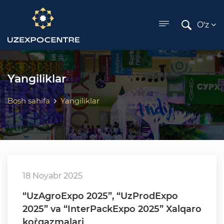
ose menu
O'z
Yangiliklar
Bosh sahifa
Yangiliklar
18 Noyabr 2025
“UzAgroExpo 2025”, “UzProdExpo
2025” va “InterPackExpo 2025” Xalqaro
ko`rgazmalari