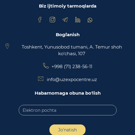
Biz ijtimoiy tarmoqlarda
Trade Uzbekistan milliy eksportbop savdo
maydonchasi
Bog`lanish
Toshkent, Yunusobod tumani, A. Temur shoh
ko'chasi, 107
+998 (71) 238-56-11
info@uzexpocentre.uz
Habarnomaga obuna bo'lish
Jo'natish