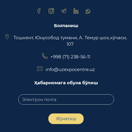
Trade Uzbekistan миллий экспортбоп савдо
майдончаси
Боғланиш
Тошкент, Юнусобод тумани, А. Темур шоҳ кўчаси,
107
+998 (71) 238-56-11
info@uzexpocentre.uz
Ҳабарномага обуна бўлиш
Жўнатиш