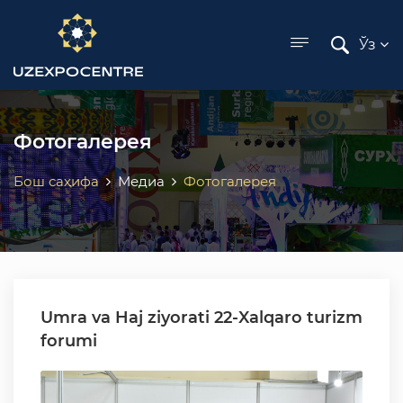
ose menu
Ўз
Фотогалерея
Бош саҳифа
Медиа
Фотогалерея
Umra va Haj ziyorati 22-Xalqaro turizm
forumi