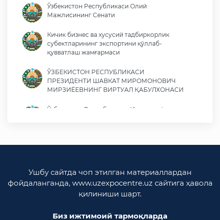
Ўзбекистон Республикаси Олий
Мажлисининг Сенати
Кичик бизнес ва хусусий тадбиркорлик
субектларининг экспортини қўллаб-
қувватлаш жамғармаси
ЎЗБЕКИСТОН РЕСПУБЛИКАСИ
ПРЕЗИДЕНТИ ШАВКАТ МИРОМОНОВИЧ
МИРЗИЁЕВНИНГ ВИРТУАЛ ҚАБУЛХОНАСИ
Ўзбекистон Республикаси Иқтисодиёт ва
молия вазирлиги
Ўзбекистон Республикаси ташқи ишлар
вазирлиги
Ўзбекистон Республикаси олий мажлиси
Ушбу сайтда чоп этилган материаллардан
Қонунчилик палатаси
фойдаланганда, www.uzexpocentre.uz сайтига ҳавола
қилиниши шарт.
Ўзбекистон Республикаси Адлия вазирлиги
Биз ижтимоий тармоқларда