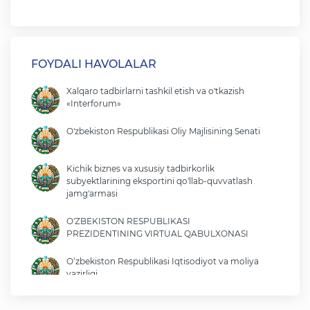
FOYDALI HAVOLALAR
Xalqaro tadbirlarni tashkil etish va o'tkazish
«Interforum»
O'zbekiston Respublikasi Oliy Majlisining Senati
Kichik biznes va xususiy tadbirkorlik
subyektlarining eksportini qo'llab-quvvatlash
jamg'armasi
O'ZBEKISTON RESPUBLIKASI
PREZIDENTINING VIRTUAL QABULXONASI
O‘zbekiston Respublikasi Iqtisodiyot va moliya
vazirligi
O'zbekiston Respublikasi tashqi ishlar vazirligi