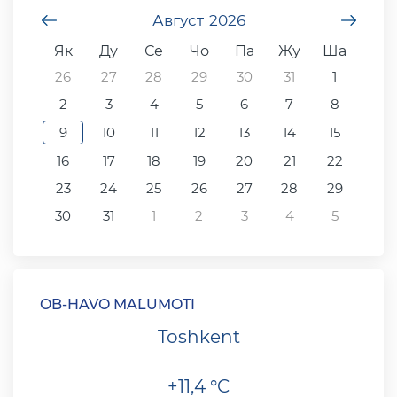
undefined
Август
2026
unde
Як
Ду
Се
Чо
Па
Жу
Ша
26
27
28
29
30
31
1
2
3
4
5
6
7
8
9
10
11
12
13
14
15
16
17
18
19
20
21
22
23
24
25
26
27
28
29
30
31
1
2
3
4
5
OB-HAVO MA`LUMOTI
Toshkent
+11,4 °C