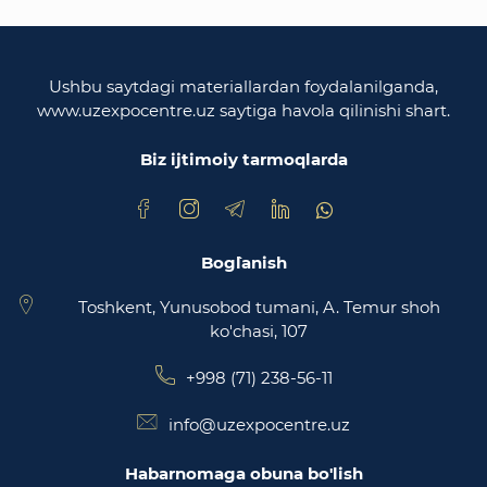
O'zbekiston Respublikasi oliy majlisi
Qonunchilik palatasi
Ushbu saytdagi materiallardan foydalanilganda,
www.uzexpocentre.uz saytiga havola qilinishi shart.
O‘zbekiston Respublikasi Adliya vazirligi
Biz ijtimoiy tarmoqlarda
Trade Uzbekistan milliy eksportbop savdo
maydonchasi
Bog`lanish
Toshkent, Yunusobod tumani, A. Temur shoh
ko'chasi, 107
+998 (71) 238-56-11
info@uzexpocentre.uz
Habarnomaga obuna bo'lish