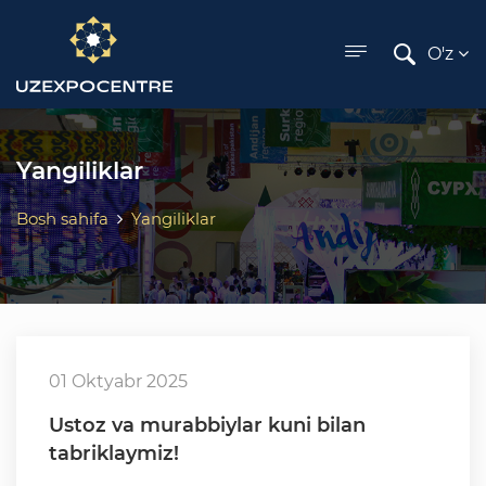
ose menu
O'z
Yangiliklar
Bosh sahifa
Yangiliklar
01 Oktyabr 2025
Ustoz va murabbiylar kuni bilan
tabriklaymiz!