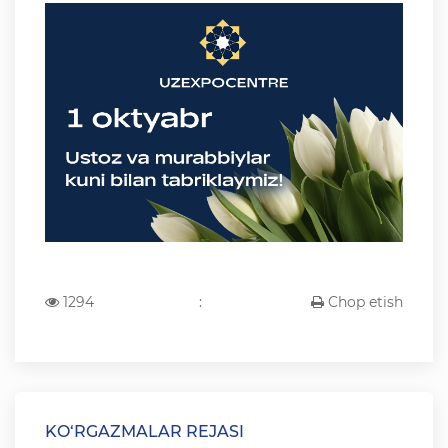
1294
:
Chop etish
KO‘RGAZMALAR REJASI