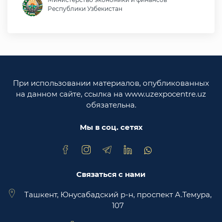
Республики Узбекистан
Министерство иностранных дел Республики
Узбекистан
Законодательная палата Олий Мажлиса
Республики Узбекистан
При использовании материалов, опубликованных
Министерство юстиции Республики
на данном сайте, ссылка на www.uzexpocentre.uz
Узбекистан
обязательна.
Национальная экспортоориенированная
торговая площадка Trade Uzbekistan
Мы в соц. сетях
Связаться с нами
Ташкент, Юнусабадский р-н, проспект А.Темура,
107