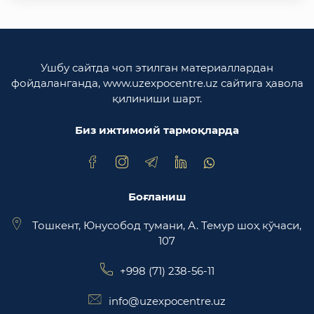
Ўзбекистон Республикаси ташқи ишлар
вазирлиги
Ўзбекистон Республикаси олий мажлиси
Ушбу сайтда чоп этилган материаллардан
Қонунчилик палатаси
фойдаланганда, www.uzexpocentre.uz сайтига ҳавола
қилиниши шарт.
Ўзбекистон Республикаси Адлия вазирлиги
Биз ижтимоий тармоқларда
Trade Uzbekistan миллий экспортбоп савдо
майдончаси
Боғланиш
Тошкент, Юнусобод тумани, А. Темур шоҳ кўчаси,
107
+998 (71) 238-56-11
info@uzexpocentre.uz