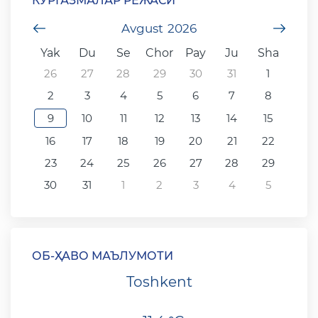
КЎРГАЗМАЛАР РЕЖАСИ
undefined
Avgust
2026
unde
Yak
Du
Se
Chor
Pay
Ju
Sha
26
27
28
29
30
31
1
2
3
4
5
6
7
8
9
10
11
12
13
14
15
16
17
18
19
20
21
22
23
24
25
26
27
28
29
30
31
1
2
3
4
5
ОБ-ҲАВО МАЪЛУМОТИ
Toshkent