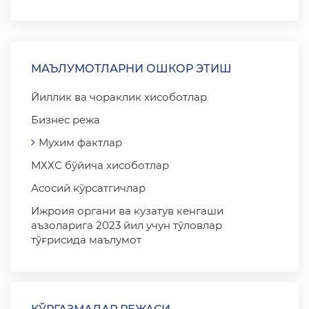
МАЪЛУМОТЛАРНИ ОШКОР ЭТИШ
Йиллик ва чораклик хисоботлар
Бизнес режа
Мухим фактлар
МХХС бўйича хисоботлар
Асосий кўрсатгичлар
Ижроия органи ва кузатув кенгаши
аъзоларига 2023 йил учун тўловлар
тўғрисида маълумот