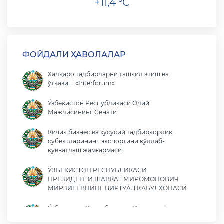
+11,4 °C
ФОЙДАЛИ ҲАВОЛАЛАР
Халқаро тадбирларни ташкил этиш ва
ўтказиш «Interforum»
Ўзбекистон Республикаси Олий
Мажлисининг Сенати
Кичик бизнес ва хусусий тадбиркорлик
субектларининг экспортини қўллаб-
қувватлаш жамғармаси
ЎЗБЕКИСТОН РЕСПУБЛИКАСИ
ПРЕЗИДЕНТИ ШАВКАТ МИРОМОНОВИЧ
МИРЗИЁЕВНИНГ ВИРТУАЛ ҚАБУЛХОНАСИ
Ўзбекистон Республикаси Иқтисодиёт ва
молия вазирлиги