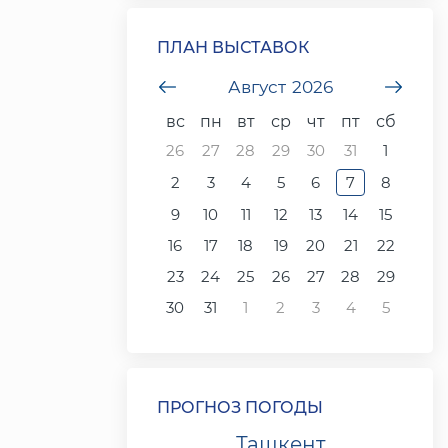
ПЛАН ВЫСТАВОК
undefined
Август
2026
unde
вс
пн
вт
ср
чт
пт
сб
26
27
28
29
30
31
1
2
3
4
5
6
7
8
9
10
11
12
13
14
15
16
17
18
19
20
21
22
23
24
25
26
27
28
29
30
31
1
2
3
4
5
ПРОГНОЗ ПОГОДЫ
Ташкент