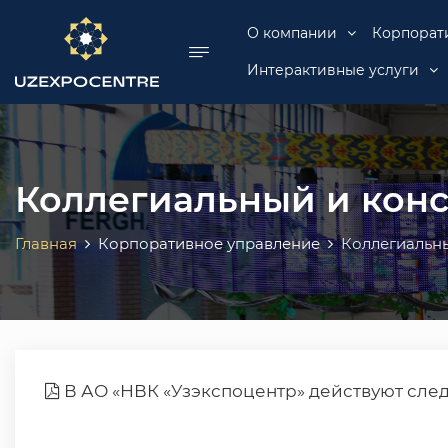
se menu
О компании
Корпорат
Интерактивные услуги
Коллегиальный и кон
Главная
Корпоративное управление
Коллегиальн
В АО «НВК «Узэкспоцентр» действуют сл