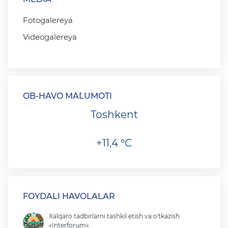
Fotogalereya
Videogalereya
OB-HAVO MA`LUMOTI
Toshkent
+11,4 °C
FOYDALI HAVOLALAR
Xalqaro tadbirlarni tashkil etish va o'tkazish
«Interforum»