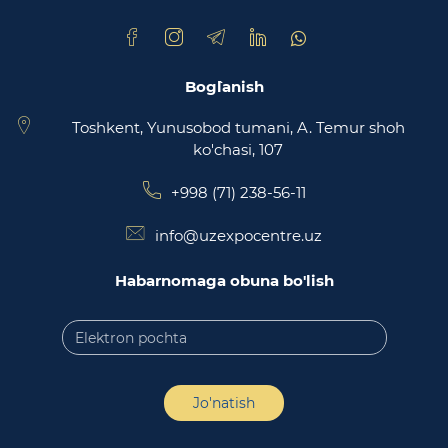
maydonchasi
Bog`lanish
Toshkent, Yunusobod tumani, A. Temur shoh
ko'chasi, 107
+998 (71) 238-56-11
info@uzexpocentre.uz
Habarnomaga obuna bo'lish
Jo'natish