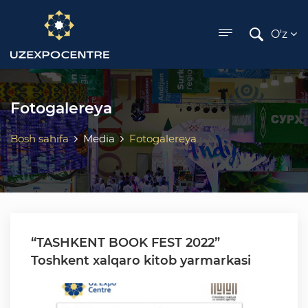
ose menu
O'z
Fotogalereya
Bosh sahifa
Media
Fotogalereya
“TASHKENT BOOK FEST 2022”
Toshkent xalqaro kitob yarmarkasi