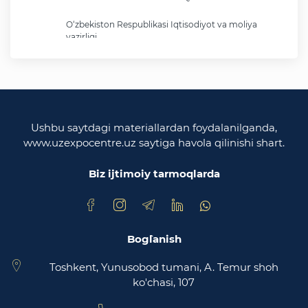
O‘zbekiston Respublikasi Iqtisodiyot va moliya
vazirligi
O'zbekiston Respublikasi tashqi ishlar vazirligi
O'zbekiston Respublikasi oliy majlisi
Qonunchilik palatasi
Ushbu saytdagi materiallardan foydalanilganda,
www.uzexpocentre.uz saytiga havola qilinishi shart.
O‘zbekiston Respublikasi Adliya vazirligi
Biz ijtimoiy tarmoqlarda
Trade Uzbekistan milliy eksportbop savdo
maydonchasi
Bog`lanish
Toshkent, Yunusobod tumani, A. Temur shoh
ko'chasi, 107