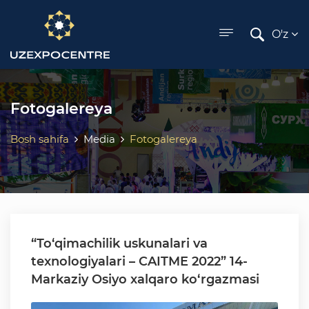
O'z
Fotogalereya
Bosh sahifa
Media
Fotogalereya
“To‘qimachilik uskunalari va
texnologiyalari – CAITME 2022” 14-
Markaziy Osiyo xalqaro ko‘rgazmasi