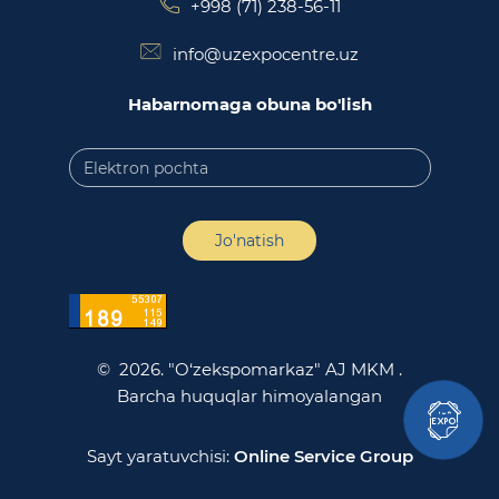
+998 (71) 238-56-11
info@uzexpocentre.uz
Habarnomaga obuna bo'lish
Jo'natish
© 2026. "O‘zekspomarkaz" AJ MKM .
Barcha huquqlar himoyalangan
Sayt yaratuvchisi:
Online Service Group