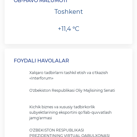
OB-HAVO MA`LUMOTI
Toshkent
+11,4 °C
FOYDALI HAVOLALAR
Xalqaro tadbirlarni tashkil etish va o'tkazish
«Interforum»
O'zbekiston Respublikasi Oliy Majlisining Senati
Kichik biznes va xususiy tadbirkorlik
subyektlarining eksportini qo'llab-quvvatlash
jamg'armasi
O'ZBEKISTON RESPUBLIKASI
PREZIDENTINING VIRTUAL QABULXONASI