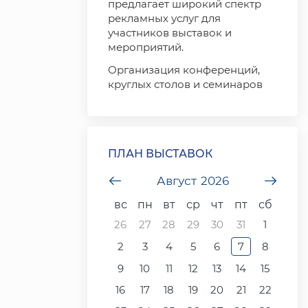
предлагает широкий спектр
рекламных услуг для
участников выставок и
мероприятий.
Организация конференций,
круглых столов и семинаров
ПЛАН ВЫСТАВОК
undefined
Август
2026
unde
вс
пн
вт
ср
чт
пт
сб
26
27
28
29
30
31
1
2
3
4
5
6
7
8
9
10
11
12
13
14
15
16
17
18
19
20
21
22