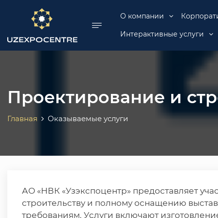
se menu
О компании
Корпорат
Интерактивные услуги
Проектирование и стр
Главная
Оказываемые услуги
АО «НВК «Узэкспоцентр» предоставляет уча
строительству и полному оснащению выста
требованиям. Услуги включают изготовлени