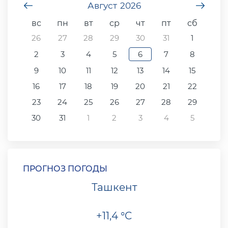
undefined
Август
2026
unde
вс
пн
вт
ср
чт
пт
сб
26
27
28
29
30
31
1
2
3
4
5
6
7
8
9
10
11
12
13
14
15
16
17
18
19
20
21
22
23
24
25
26
27
28
29
30
31
1
2
3
4
5
ПРОГНОЗ ПОГОДЫ
Ташкент
+11,4 °C