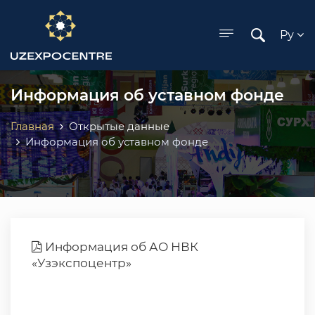
ose menu
Ру
Информация об уставном фонде
Главная
Открытые данные
Информация об уставном фонде
Информация об АО НВК
«Узэкспоцентр»