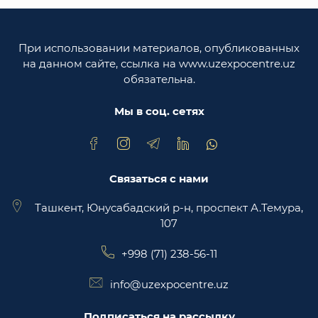
Законодательная палата Олий Мажлиса
Республики Узбекистан
При использовании материалов, опубликованных
Министерство юстиции Республики
на данном сайте, ссылка на www.uzexpocentre.uz
Узбекистан
обязательна.
Национальная экспортоориенированная
торговая площадка Trade Uzbekistan
Мы в соц. сетях
Связаться с нами
Ташкент, Юнусабадский р-н, проспект А.Темура,
107
+998 (71) 238-56-11
info@uzexpocentre.uz
Подписаться на рассылку