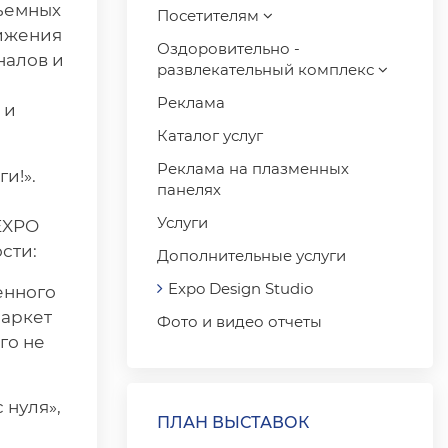
бъемных
Посетителям
вижения
Оздоровительно -
налов и
развлекательный комплекс
Реклама
 и
Каталог услуг
Реклама на плазменных
и!».
панелях
Услуги
EXPO
сти:
Дополнительные услуги
Expo Design Studio
енного
маркет
Фото и видео отчеты
го не
 нуля»,
ПЛАН ВЫСТАВОК