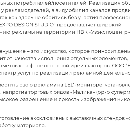
льных потребителей/посетителей. Реализация о
 у рекламодателей, в виду обилия каналов прод
ак как здесь не обойтись без участия профессио
EXPO DESIGN STUDIO” предоставляет широкий
ению рекламы на территории НВК «Узэкспоцентр»
 внушение – это искусство, которое приносит деньг
т от качества исполнения отдельных элементов,
заметных на фоне основной идеи факторов. ООО “
пектр услуг по реализации рекламной деятельно
зместить свою рекламу на LED-мониторе, установл
 напротив торговых рядов «Малика» (ор-р супер
 высокое разрешение и яркость изображения нико
готовление эксклюзивных выставочных стендов «с
аботку материала.