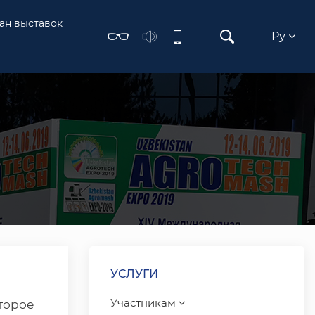
ан выставок
Ру
УСЛУГИ
Участникам
торое