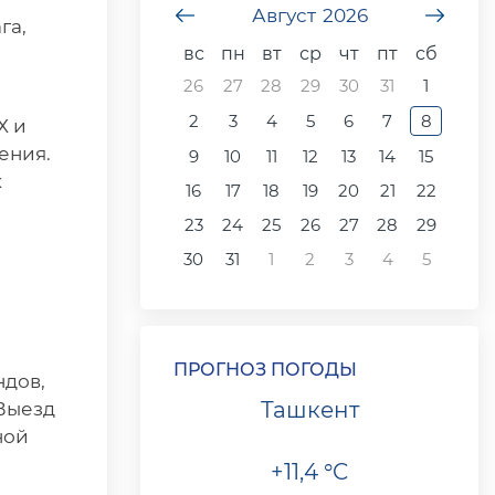
undefined
Август
2026
unde
га,
вс
пн
вт
ср
чт
пт
сб
26
27
28
29
30
31
1
2
3
4
5
6
7
8
Х и
ения.
9
10
11
12
13
14
15
к
16
17
18
19
20
21
22
23
24
25
26
27
28
29
30
31
1
2
3
4
5
ПРОГНОЗ ПОГОДЫ
ндов,
Ташкент
 Выезд
ной
+11,4 °C