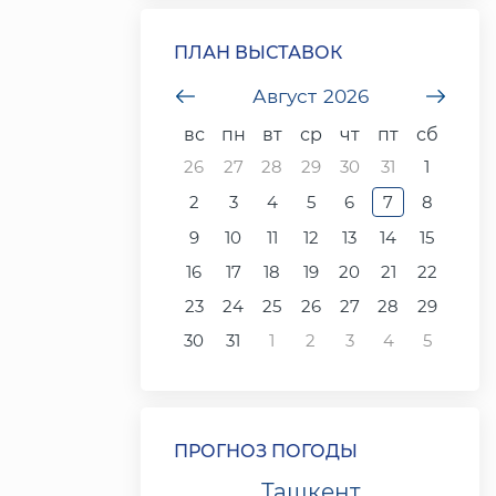
ПЛАН ВЫСТАВОК
undefined
Август
2026
unde
вс
пн
вт
ср
чт
пт
сб
26
27
28
29
30
31
1
2
3
4
5
6
7
8
9
10
11
12
13
14
15
16
17
18
19
20
21
22
23
24
25
26
27
28
29
30
31
1
2
3
4
5
ПРОГНОЗ ПОГОДЫ
Ташкент