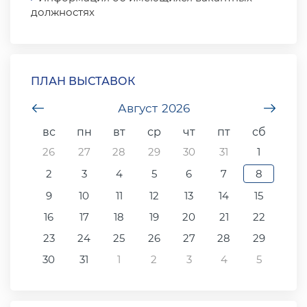
должностях
ПЛАН ВЫСТАВОК
undefined
Август
2026
unde
вс
пн
вт
ср
чт
пт
сб
26
27
28
29
30
31
1
2
3
4
5
6
7
8
9
10
11
12
13
14
15
16
17
18
19
20
21
22
23
24
25
26
27
28
29
30
31
1
2
3
4
5