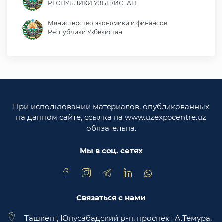
РЕСПУБЛИКИ УЗБЕКИСТАН
Министерство экономики и финансов
Республики Узбекистан
Министерство иностранных дел Республики
Узбекистан
Законодательная палата Олий Мажлиса
Республики Узбекистан
При использовании материалов, опубликованных
Министерство юстиции Республики
на данном сайте, ссылка на www.uzexpocentre.uz
Узбекистан
обязательна.
Национальная экспортоориенированная
торговая площадка Trade Uzbekistan
Мы в соц. сетях
Связаться с нами
Ташкент, Юнусабадский р-н, проспект А.Темура,