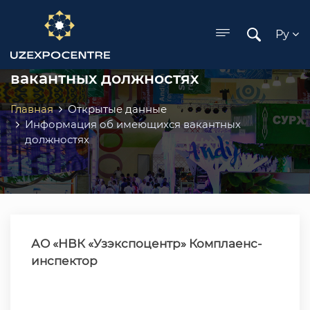
ose menu
Ру
Информация об имеющихся
вакантных должностях
Главная
Открытые данные
Информация об имеющихся вакантных
должностях
АО «НВК «Узэкспоцентр» Комплаенс-
инспектор