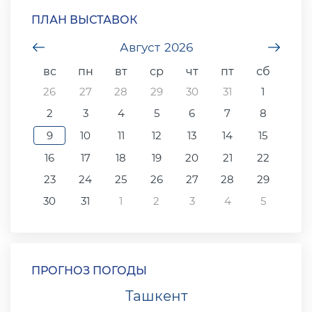
ПЛАН ВЫСТАВОК
undefined
Август
2026
unde
вс
пн
вт
ср
чт
пт
сб
26
27
28
29
30
31
1
2
3
4
5
6
7
8
9
10
11
12
13
14
15
16
17
18
19
20
21
22
23
24
25
26
27
28
29
30
31
1
2
3
4
5
ПРОГНОЗ ПОГОДЫ
Ташкент