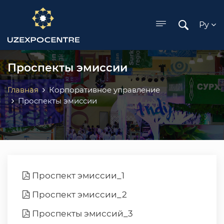
ose menu
Ру
Проспекты эмиссии
Главная
Корпоративное управление
Проспекты эмиссии
Проспект эмиссии_1
Проспект эмиссии_2
Проспекты эмиссий_3