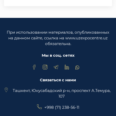
Министерство иностранных дел Республики
Узбекистан
Законодательная палата Олий Мажлиса
Республики Узбекистан
При использовании материалов, опубликованных
Министерство юстиции Республики
на данном сайте, ссылка на www.uzexpocentre.uz
Узбекистан
обязательна.
Национальная экспортоориенированная
торговая площадка Trade Uzbekistan
Мы в соц. сетях
Связаться с нами
Ташкент, Юнусабадский р-н, проспект А.Темура,
107
+998 (71) 238-56-11