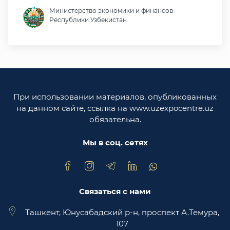
Министерство экономики и финансов
Республики Узбекистан
Министерство иностранных дел Республики
Узбекистан
Законодательная палата Олий Мажлиса
Республики Узбекистан
При использовании материалов, опубликованных
Министерство юстиции Республики
на данном сайте, ссылка на www.uzexpocentre.uz
Узбекистан
обязательна.
Национальная экспортоориенированная
торговая площадка Trade Uzbekistan
Мы в соц. сетях
Связаться с нами
Ташкент, Юнусабадский р-н, проспект А.Темура,
107