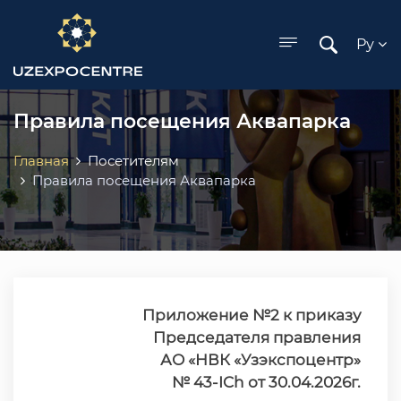
ose menu
Ру
Правила посещения Аквапарка
Главная
Посетителям
Правила посещения Аквапарка
Приложение №2 к приказу
Председателя правления
АО «НВК «Узэкспоцентр»
№ 43-ICh от 30.04.2026г
.