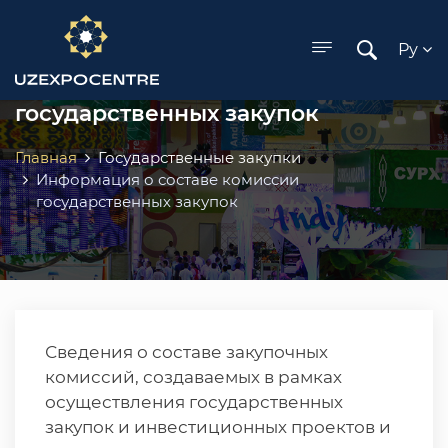
ose menu
Ру
Информация о составе комиссии
государственных закупок
Главная
Государственные закупки
Информация о составе комиссии
государственных закупок
Сведения о составе закупочных
комиссий, создаваемых в рамках
осуществления государственных
закупок и инвестиционных проектов и