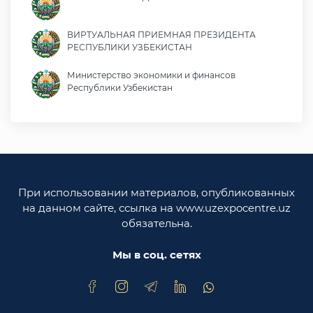
ВИРТУАЛЬНАЯ ПРИЕМНАЯ ПРЕЗИДЕНТА
РЕСПУБЛИКИ УЗБЕКИСТАН
Министерство экономики и финансов
Республики Узбекистан
Министерство иностранных дел Республики
Узбекистан
Законодательная палата Олий Мажлиса
Республики Узбекистан
При использовании материалов, опубликованных
Министерство юстиции Республики
на данном сайте, ссылка на www.uzexpocentre.uz
Узбекистан
обязательна.
Национальная экспортоориенированная
торговая площадка Trade Uzbekistan
Мы в соц. сетях