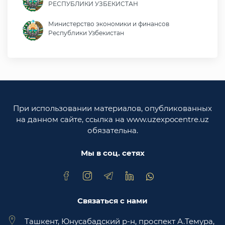
РЕСПУБЛИКИ УЗБЕКИСТАН
Министерство экономики и финансов
Республики Узбекистан
Министерство иностранных дел Республики
Узбекистан
Законодательная палата Олий Мажлиса
Республики Узбекистан
При использовании материалов, опубликованных
Министерство юстиции Республики
на данном сайте, ссылка на www.uzexpocentre.uz
Узбекистан
обязательна.
Национальная экспортоориенированная
торговая площадка Trade Uzbekistan
Мы в соц. сетях
Связаться с нами
Ташкент, Юнусабадский р-н, проспект А.Темура,