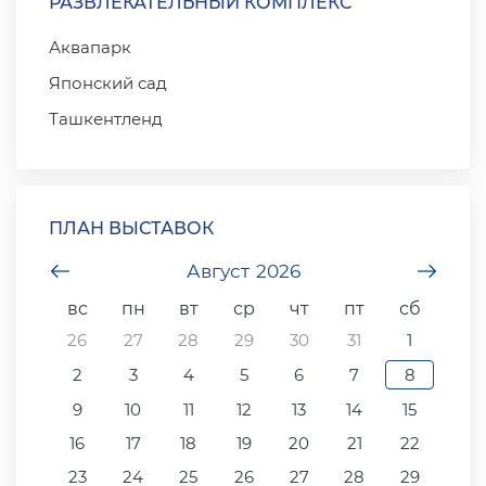
РАЗВЛЕКАТЕЛЬНЫЙ КОМПЛЕКС
Аквапарк
Японский сад
Ташкентленд
ПЛАН ВЫСТАВОК
undefined
Август
2026
unde
вс
пн
вт
ср
чт
пт
сб
26
27
28
29
30
31
1
2
3
4
5
6
7
8
9
10
11
12
13
14
15
16
17
18
19
20
21
22
23
24
25
26
27
28
29