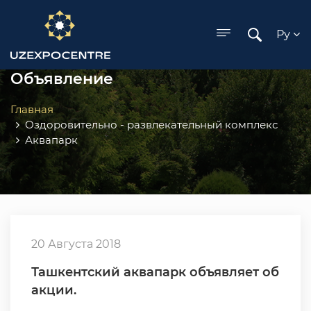
ose menu
Ру
Объявление
Главная
Оздоровительно - развлекательный комплекс
Аквапарк
20 Августа 2018
Ташкентский аквапарк объявляет об
акции.