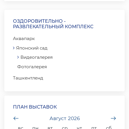
ОЗДОРОВИТЕЛЬНО -
РАЗВЛЕКАТЕЛЬНЫЙ КОМПЛЕКС
Аквапарк
Японский сад
Видеогалерея
Фотогалерея
Ташкентленд
ПЛАН ВЫСТАВОК
undefined
Август
2026
unde
вс
пн
вт
ср
чт
пт
сб