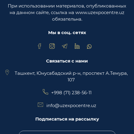
При использовании материалов, опубликованных
Министерство юстиции Республики
на данном сайте, ссылка на www.uzexpocentre.uz
Узбекистан
обязательна.
Национальная экспортоориенированная
торговая площадка Trade Uzbekistan
Мы в соц. сетях
Связаться с нами
Ташкент, Юнусабадский р-н, проспект А.Темура,
107
+998 (71) 238-56-11
info@uzexpocentre.uz
Подписаться на рассылку