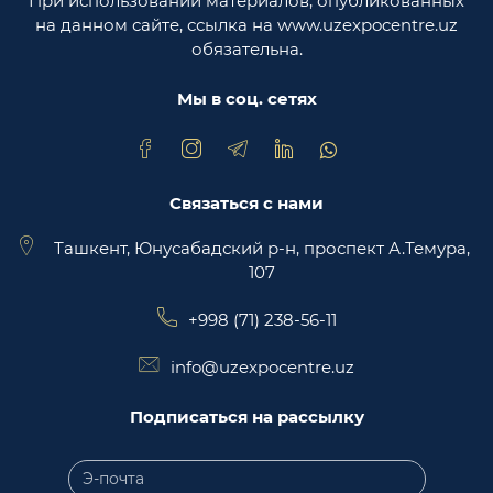
При использовании материалов, опубликованных
Министерство юстиции Республики
на данном сайте, ссылка на www.uzexpocentre.uz
Узбекистан
обязательна.
Национальная экспортоориенированная
торговая площадка Trade Uzbekistan
Мы в соц. сетях
Связаться с нами
Ташкент, Юнусабадский р-н, проспект А.Темура,
107
+998 (71) 238-56-11
info@uzexpocentre.uz
Подписаться на рассылку