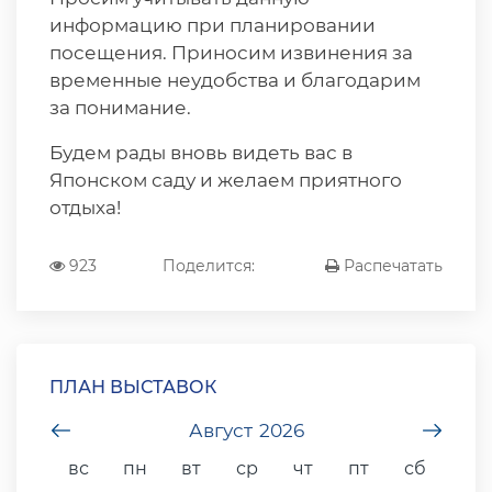
информацию при планировании
посещения. Приносим извинения за
временные неудобства и благодарим
за понимание.
Будем рады вновь видеть вас в
Японском саду и желаем приятного
отдыха!
923
Поделится:
Распечатать
ПЛАН ВЫСТАВОК
undefined
Август
2026
unde
вс
пн
вт
ср
чт
пт
сб