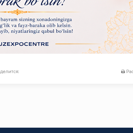
делится:
Рас