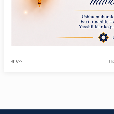
677
По