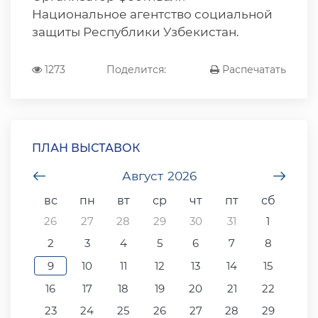
Национальное агентство социальной
защиты Республики Узбекистан.
1273
Поделится:
Распечатать
ПЛАН ВЫСТАВОК
undefined
Август
2026
unde
вс
пн
вт
ср
чт
пт
сб
26
27
28
29
30
31
1
2
3
4
5
6
7
8
9
10
11
12
13
14
15
16
17
18
19
20
21
22
23
24
25
26
27
28
29