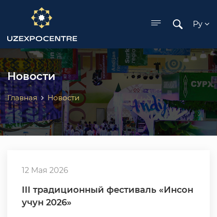
ose menu
Ру
Новости
Главная
Новости
12 Мая 2026
III традиционный фестиваль «Инсон
учун 2026»