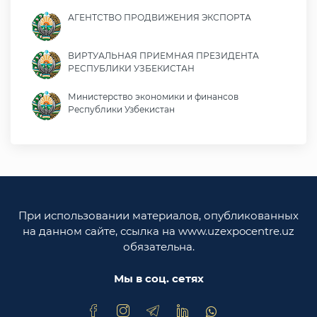
АГЕНТСТВО ПРОДВИЖЕНИЯ ЭКСПОРТА
ВИРТУАЛЬНАЯ ПРИЕМНАЯ ПРЕЗИДЕНТА
РЕСПУБЛИКИ УЗБЕКИСТАН
Министерство экономики и финансов
Республики Узбекистан
Министерство иностранных дел Республики
Узбекистан
Законодательная палата Олий Мажлиса
Республики Узбекистан
При использовании материалов, опубликованных
Министерство юстиции Республики
на данном сайте, ссылка на www.uzexpocentre.uz
Узбекистан
обязательна.
Национальная экспортоориенированная
торговая площадка Trade Uzbekistan
Мы в соц. сетях