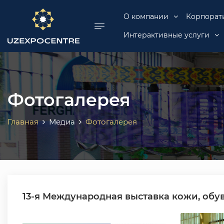
se menu
О компании
Корпорат
Интерактивные услуги
Фотогалерея
Главная
Медиа
Фотогалерея
13-я Международная выставка кожи, обу