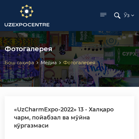
ose menu
Ўз
Фотогалерея
Бош саҳифа
Медиа
Фотогалерея
«UzCharmExpo-2022» 13 - Халқаро
чарм, пойабзал ва мўйна
кўргазмаси