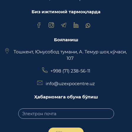
Биз ижтимоий тармоқларда
Trade Uzbekistan миллий экспортбоп савдо
майдончаси
Боғланиш
Тошкент, Юнусобод тумани, А. Темур шоҳ кўчаси,
107
+998 (71) 238-56-11
info@uzexpocentre.uz
Ҳабарномага обуна бўлиш