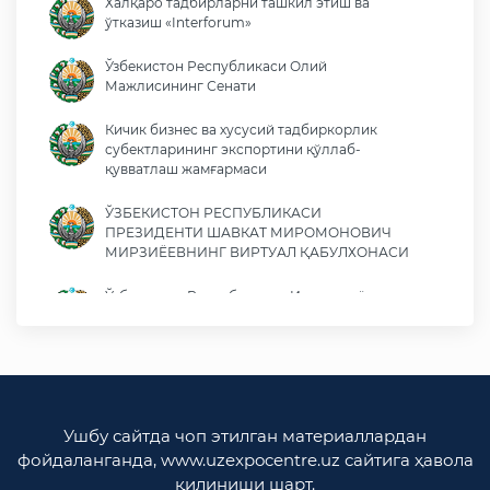
Халқаро тадбирларни ташкил этиш ва
ўтказиш «Interforum»
Ўзбекистон Республикаси Олий
Мажлисининг Сенати
Кичик бизнес ва хусусий тадбиркорлик
субектларининг экспортини қўллаб-
қувватлаш жамғармаси
ЎЗБЕКИСТОН РЕСПУБЛИКАСИ
ПРЕЗИДЕНТИ ШАВКАТ МИРОМОНОВИЧ
МИРЗИЁЕВНИНГ ВИРТУАЛ ҚАБУЛХОНАСИ
Ўзбекистон Республикаси Иқтисодиёт ва
молия вазирлиги
Ўзбекистон Республикаси ташқи ишлар
вазирлиги
Ўзбекистон Республикаси олий мажлиси
Ушбу сайтда чоп этилган материаллардан
Қонунчилик палатаси
фойдаланганда, www.uzexpocentre.uz сайтига ҳавола
қилиниши шарт.
Ўзбекистон Республикаси Адлия вазирлиги