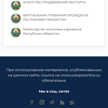
АГЕНТСТВО ПРОДВИЖЕНИЯ ЭКСПОРТА
ВИРТУАЛЬНАЯ ПРИЕМНАЯ ПРЕЗИДЕНТА
РЕСПУБЛИКИ УЗБЕКИСТАН
Министерство экономики и финансов
Республики Узбекистан
Министерство иностранных дел Республики
Узбекистан
Законодательная палата Олий Мажлиса
Республики Узбекистан
При использовании материалов, опубликованных
Министерство юстиции Республики
на данном сайте, ссылка на www.uzexpocentre.uz
Узбекистан
обязательна.
Национальная экспортоориенированная
торговая площадка Trade Uzbekistan
Мы в соц. сетях