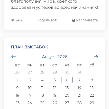
благополучия, мира, крепкого
здоровья и успехов во всех начинаниях!
2412
Поделится:
Распечатать
ПЛАН ВЫСТАВОК
undefined
Август
2026
unde
вс
пн
вт
ср
чт
пт
сб
26
27
28
29
30
31
1
2
3
4
5
6
7
8
9
10
11
12
13
14
15
16
17
18
19
20
21
22
23
24
25
26
27
28
29