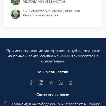
РЕСПУБЛИКИ УЗБЕКИСТАН
Министерство экономики и финансов
Республики Узбекистан
Министерство иностранных дел Республики
Узбекистан
Законодательная палата Олий Мажлиса
Республики Узбекистан
При использовании материалов, опубликованных
Министерство юстиции Республики
на данном сайте, ссылка на www.uzexpocentre.uz
Узбекистан
обязательна.
Национальная экспортоориенированная
торговая площадка Trade Uzbekistan
Мы в соц. сетях
Связаться с нами
Ташкент, Юнусабадский р-н, проспект А.Темура,