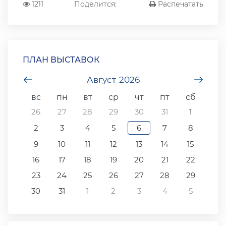
1211
Поделится:
Распечатать
ПЛАН ВЫСТАВОК
undefined
Август
2026
unde
вс
пн
вт
ср
чт
пт
сб
26
27
28
29
30
31
1
2
3
4
5
6
7
8
9
10
11
12
13
14
15
16
17
18
19
20
21
22
23
24
25
26
27
28
29
30
31
1
2
3
4
5