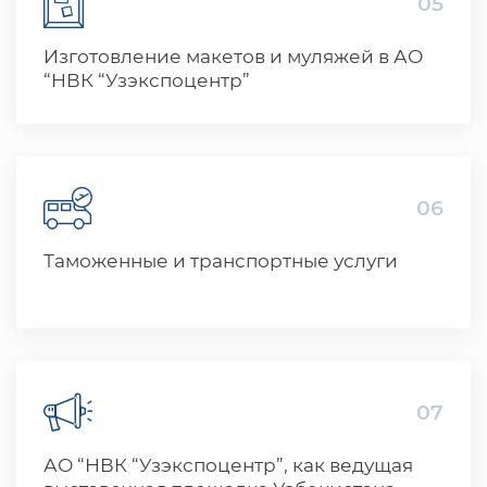
05
Изготовление макетов и муляжей в АО
“НВК “Узэкспоцентр”
06
Таможенные и транспортные услуги
07
АО “НВК “Узэкспоцентр”, как ведущая