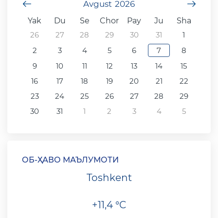
undefined
Avgust
2026
unde
Yak
Du
Se
Chor
Pay
Ju
Sha
26
27
28
29
30
31
1
2
3
4
5
6
7
8
9
10
11
12
13
14
15
16
17
18
19
20
21
22
23
24
25
26
27
28
29
30
31
1
2
3
4
5
ОБ-ҲАВО МАЪЛУМОТИ
Toshkent
+11,4 °C