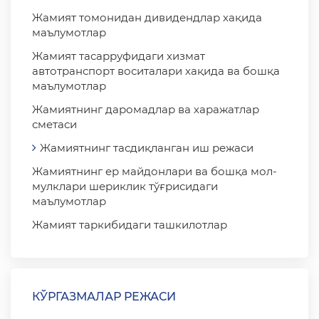
Жамият томонидан дивидендлар хақида
маълумотлар
Жамият тасарруфидаги хизмат
автотранспорт воситалари хақида ва бошқа
маълумотлар
Жамиятнинг даромадлар ва харажатлар
сметаси
Жамиятнинг тасдиқланган иш режаси
Жамиятнинг ер майдонлари ва бошқа мол-
мулклари шериклик тўғрисидаги
маълумотлар
Жамият таркибидаги ташкилотлар
КЎРГАЗМАЛАР РЕЖАСИ