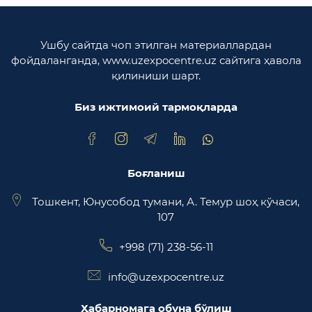
вазирлиги
Ўзбекистон Республикаси олий мажлиси
Ушбу сайтда чоп этилган материаллардан
Қонунчилик палатаси
фойдаланганда, www.uzexpocentre.uz сайтига ҳавола
қилиниши шарт.
Ўзбекистон Республикаси Адлия вазирлиги
Биз ижтимоий тармоқларда
Trade Uzbekistan миллий экспортбоп савдо
майдончаси
Боғланиш
Тошкент, Юнусобод тумани, А. Темур шоҳ кўчаси,
107
+998 (71) 238-56-11
info@uzexpocentre.uz
Ҳабарномага обуна бўлиш