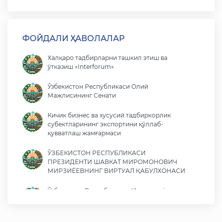
ФОЙДАЛИ ҲАВОЛАЛАР
Халқаро тадбирларни ташкил этиш ва
ўтказиш «Interforum»
Ўзбекистон Республикаси Олий
Мажлисининг Сенати
Кичик бизнес ва хусусий тадбиркорлик
субектларининг экспортини қўллаб-
қувватлаш жамғармаси
ЎЗБЕКИСТОН РЕСПУБЛИКАСИ
ПРЕЗИДЕНТИ ШАВКАТ МИРОМОНОВИЧ
МИРЗИЁЕВНИНГ ВИРТУАЛ ҚАБУЛХОНАСИ
Ўзбекистон Республикаси Иқтисодиёт ва
молия вазирлиги
Ўзбекистон Республикаси ташқи ишлар