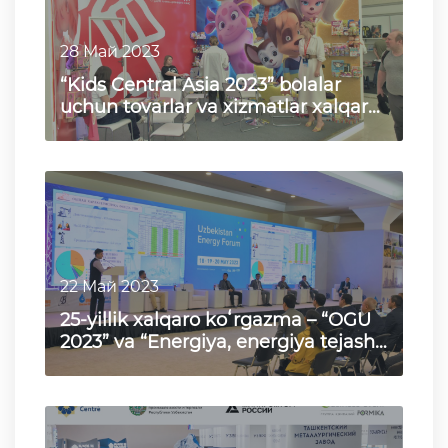
28 Май 2023
“Kids Central Asia 2023” bolalar
uchun tovarlar va xizmatlar xalqaro
ixtisoslashtirilgan k…
22 Май 2023
25-yillik xalqaro koʻrgazma – “OGU
2023” va “Energiya, energiya tejash,
muqobil energiya m…