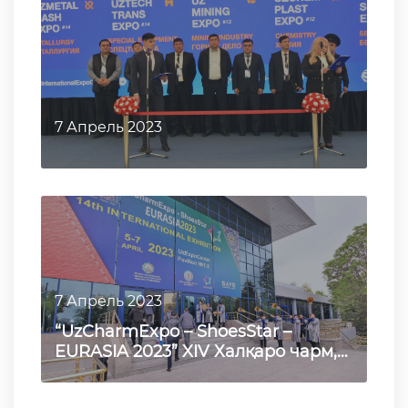
7 Апрель 2023
7 Апрель 2023
“UzCharmExpo – ShoesStar –
EURASIA 2023” XIV Халқаро чарм,
пойабзал, галантерия, мўйна ва …