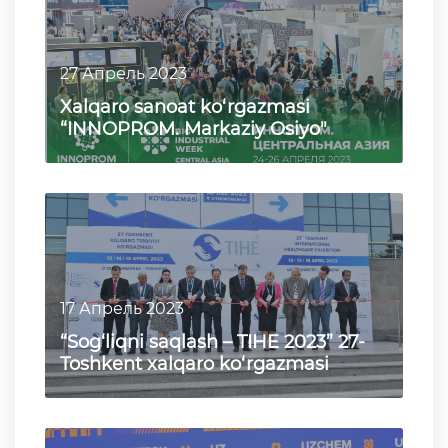
27 Апрель 2023
Xalqaro sanoat ko‘rgazmasi
“INNOPROM. Markaziy Osiyo"
17 Апрель 2023
“Sog‘liqni saqlash – TIHE 2023” 27-
Toshkent xalqaro ko‘rgazmasi