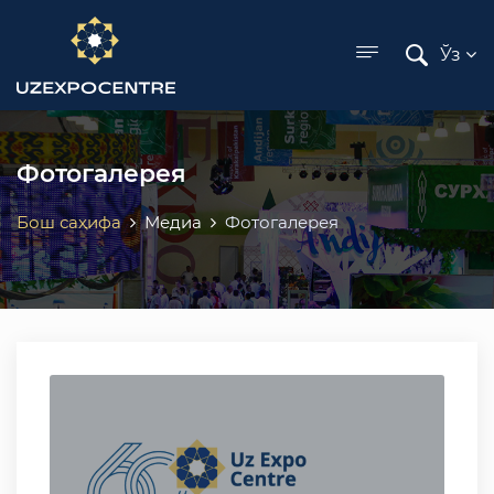
ose menu
Ўз
Фотогалерея
Бош саҳифа
Медиа
Фотогалерея