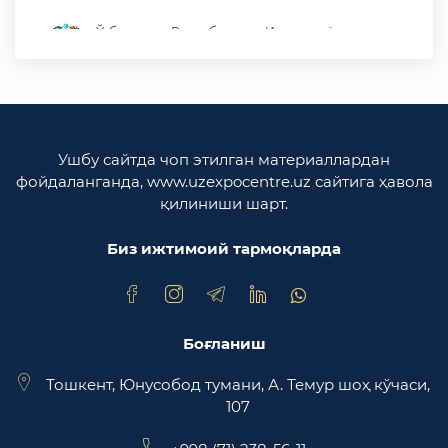
Ўзбекистон Республикаси Иқтисодиёт ва
молия вазирлиги
Ўзбекистон Республикаси ташқи ишлар
вазирлиги
Ўзбекистон Республикаси олий мажлиси
Ушбу сайтда чоп этилган материаллардан
Қонунчилик палатаси
фойдаланганда, www.uzexpocentre.uz сайтига ҳавола
қилиниши шарт.
Ўзбекистон Республикаси Адлия вазирлиги
Биз ижтимоий тармоқларда
Trade Uzbekistan миллий экспортбоп савдо
майдончаси
Боғланиш
Тошкент, Юнусобод тумани, А. Темур шоҳ кўчаси,
107