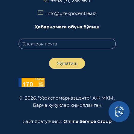
+998 (71) 238-56-11
info@uzexpocentre.uz
Ҳабарномага обуна бўлиш
Жўнатиш
© 2026. "Ўзэкспомарказцентр" АЖ МКМ .
Барча ҳуқуқлар ҳимояланган
Сайт яратувчиси:
Online Service Group