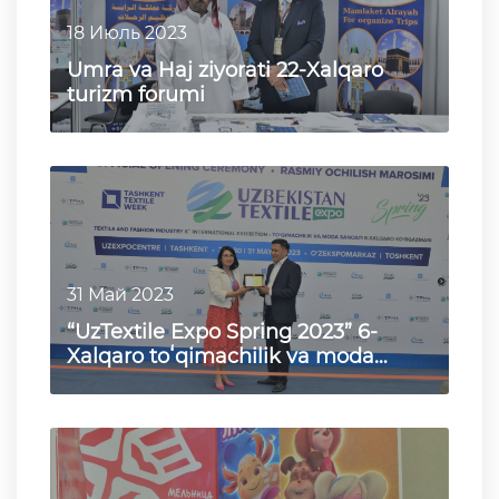
18 Июль 2023
Umra va Haj ziyorati 22-Xalqaro
turizm forumi
31 Май 2023
“UzTextile Expo Spring 2023” 6-
Xalqaro toʻqimachilik va moda
sanoati koʻrgazmasi