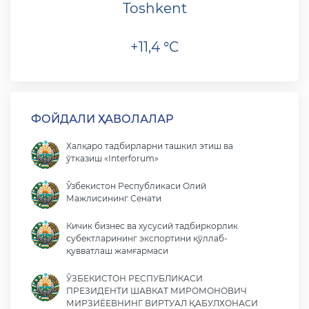
Toshkent
+11,4 °C
ФОЙДАЛИ ҲАВОЛАЛАР
Халқаро тадбирларни ташкил этиш ва
ўтказиш «Interforum»
Ўзбекистон Республикаси Олий
Мажлисининг Сенати
Кичик бизнес ва хусусий тадбиркорлик
субектларининг экспортини қўллаб-
қувватлаш жамғармаси
ЎЗБЕКИСТОН РЕСПУБЛИКАСИ
ПРЕЗИДЕНТИ ШАВКАТ МИРОМОНОВИЧ
МИРЗИЁЕВНИНГ ВИРТУАЛ ҚАБУЛХОНАСИ