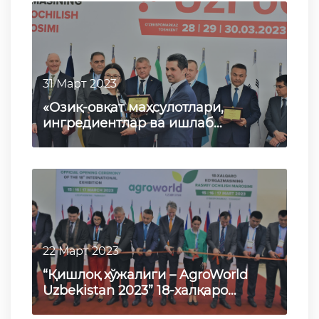
31 Март 2023
«Озиқ-овқат маҳсулотлари,
ингредиентлар ва ишлаб
чиқариш технологиялари - UzFood
2023» 22-…
22 Март 2023
“Қишлоқ хўжалиги – AgroWorld
Uzbekistan 2023” 18-халқаро
кўргазмаси