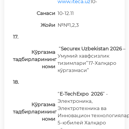
www.iteca.uz
10-
Санаси
10-12.11
Жойи
№№1,2,3
17.
“
Securex Uzbekistan 2026
–
Кўргазма
Умумий хавфсизлик
тадбирларининг
тизимлари”17-Халқаро
номи
кўргазмаси”
18.
“
E-Te
chExpo
2026
” -
Электроника,
Кўргазма
Электротехника ва
тадбирларининг
Инновацион технологияла
номи
5-юбилей Халқаро