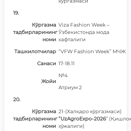
кўргазмаси
19.
Кўргазма
Viza Fashion Week –
тадбирларининг
Ўзбекистонда мода
номи
хафталиги
Ташкилотчилар
“VFW Fashion Week” МЧЖ
Санаси
17-18.11
№4
Жойи
Атриум 2
20.
Кўргазма
21-(Халқаро кўргазмаси)
тадбирларининг
“UzAgroExpo-2026
” (Қишло
номи
хўжалиги)