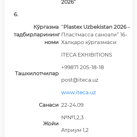
2026”
6.
Кўргазма
“
Plastex Uzbekistan 2026
–
тадбирларининг
Пластмасса саноати” 16-
номи
Халқаро кўргазмаси
ITECA EXHIBITIONS
+99871 205-18-18
Ташкилотчилар
post@iteca.uz
www.iteca.uz
Санаси
22-24.09
№№1,2,3
Жойи
Атриум 1,2