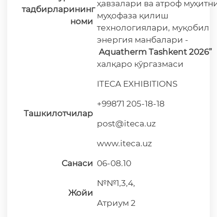
ҳавзалари ва атроф муҳитн
тадбирларининг
муҳофаза қилиш
номи
технологиялари, муқобил
энергия манбалари -
Aquatherm Tashkent 2026”
халқаро кўргазмаси
ITECA EXHIBITIONS
+99871 205-18-18
Ташкилотчилар
post@iteca.uz
www.iteca.uz
Санаси
06-08.10
№№1,3,4,
Жойи
Атриум 2