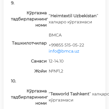
9.
Кўргазма
“
Heimtextil Uzbekistan
”
тадбирларининг
халқаро кўргазмаси
номи
BMCА
Ташкилотчилар
+99855 515-05-22
info@bmca.uz
Санаси
12-14.10
Жойи
№№1,2
10.
Кўргазма
“
Texworld Tashkent
” халқар
тадбирларининг
кўргазмаси
номи