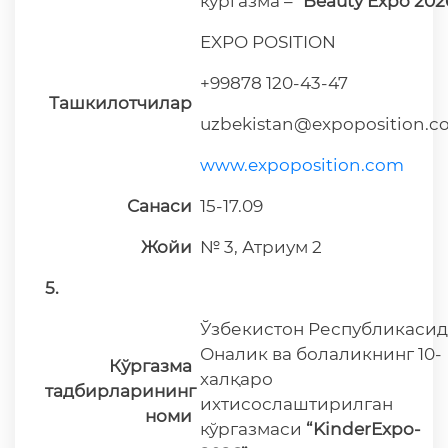
кўргазма –
"Beauty Expo 202
EXPO POSITION
+99878 120-43-47
Ташкилотчилар
uzbekistan@expoposition.
www.expoposition.com
Санаси
15-17.09
Жойи
№ 3, Атриум 2
5.
Ўзбекистон Республикасид
Оналик ва болаликнинг 10-
Кўргазма
халқаро
тадбирларининг
ихтисослаштирилган
номи
кўргазмаси
“KinderExpo-