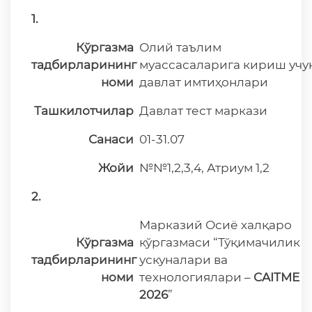
1.
Кўргазма
Олий таълим
тадбирларининг
муассасаларига кириш учу
номи
давлат имтиҳонлари
Ташкилотчилар
Давлат тест маркази
Санаси
01-31.07
Жойи
№№1,2,3,4, Атриум 1,2
2.
Марказий Осиё халқаро
Кўргазма
кўргазмаси “Тўқимачилик
тадбирларининг
ускуналари ва
номи
технологиялари –
CAITME
2026
”