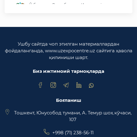
Ўзбекистон Республикаси Иқтисодиёт ва
молия вазирлиги
Ўзбекистон Республикаси ташқи ишлар
вазирлиги
Ўзбекистон Республикаси олий мажлиси
Ушбу сайтда чоп этилган материаллардан
Қонунчилик палатаси
фойдаланганда, www.uzexpocentre.uz сайтига ҳавола
қилиниши шарт.
Ўзбекистон Республикаси Адлия вазирлиги
Биз ижтимоий тармоқларда
Trade Uzbekistan миллий экспортбоп савдо
майдончаси
Боғланиш
Тошкент, Юнусобод тумани, А. Темур шоҳ кўчаси,
107
+998 (71) 238-56-11