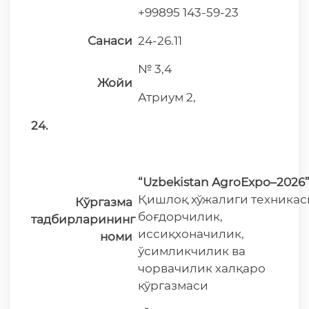
+99895 143-59-23
Санаси
24-26.11
№ 3,4
Жойи
Атриум 2,
24.
“Uzbekistan AgroExpo–2026
Қишлоқ хўжалиги техникас
Кўргазма
боғдорчилик,
тадбирларининг
иссиқхоначилик,
номи
ўсимликчилик ва
чорвачилик халқаро
кўргазмаси