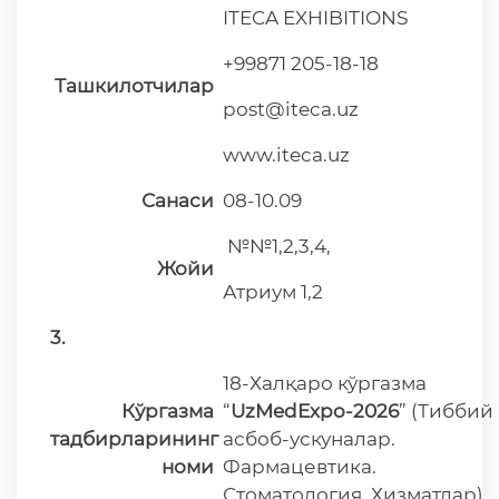
ITECA EXHIBITIONS
+99871 205-18-18
Ташкилотчилар
post@iteca.uz
www.iteca.uz
Санаси
08-10.09
№№1,2,3,4,
Жойи
Атриум 1,2
3.
18-Халқаро кўргазма
Кўргазма
“
UzMedExpo-2026
” (Тиббий
тадбирларининг
асбоб-ускуналар.
номи
Фармацевтика.
Стоматология. Хизматлар)