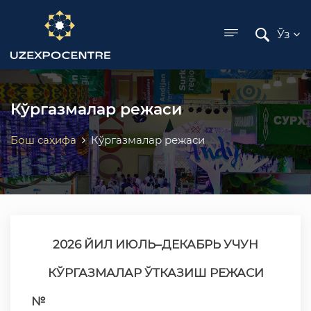
ose menu
Ўз
Кўргазмалар режаси
Бош саҳифа
Кўргазмалар режаси
2026 ЙИЛ ИЮЛЬ–ДЕКАБРЬ УЧУН
КЎРГАЗМАЛАР ЎТКАЗИШ РЕЖАСИ
№