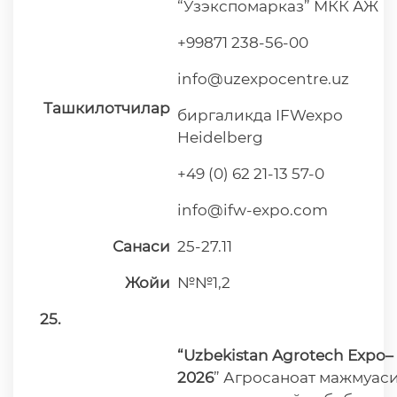
“Ўзэкспомарказ” МКК АЖ
+99871 238-56-00
info@uzexpocentre.uz
Ташкилотчилар
биргаликда IFWexpo
Heidelberg
+49 (0) 62 21-13 57-0
info@ifw-expo.com
Санаси
25-27.11
Жойи
№№1,2
25.
“Uzbekistan Agrotech Expo–
2026
” Агросаноат мажмуас