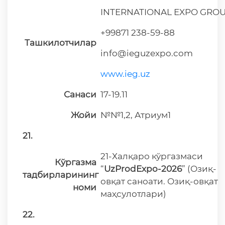
INTERNATIONAL EXPO GRO
+99871 238-59-88
Ташкилотчилар
info@ieguzexpo.com
www.ieg.uz
Санаси
17-19.11
Жойи
№№1,2, Атриум1
21.
21-Халқаро кўргазмаси
Кўргазма
“
UzProdExpo-2026
” (Озиқ-
тадбирларининг
овқат саноати. Озиқ-овқат
номи
маҳсулотлари)
22.