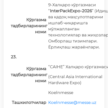
9-Халқаро кўргазмаси
“
InterPackExpo-2026
” (Иди
ва қадоқ маҳсулотларини
Кўргазма
ишлаб чиқаришга
тадбирларининг
мўлжалланган
номи
технологиялар ва жиҳозлар
Омборлаш тизимлари.
Ёрлиқлаш жараёнлари.
23.
“CAIHE” Халқаро кўргазмас
Кўргазма
тадбирларининг
(Central Asia International
номи
Hardware Expo)
Koelnmesse
Ташкилотчилар
Koelnmesse@messe.uz