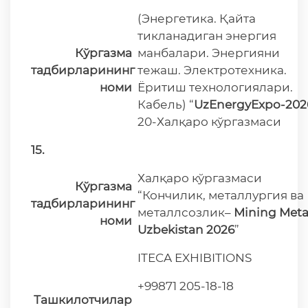
(Энергетика. Қайта
тикланадиган энергия
Кўргазма
манбалари. Энергияни
тадбирларининг
тежаш. Электротехника.
номи
Ёритиш технологиялари.
Кабель) “
UzEnergyExpo-202
20-Халқаро кўргазмаси
15.
Халқаро кўргазмаси
Кўргазма
“Кончилик, металлургия ва
тадбирларининг
металлсозлик–
Mining Meta
номи
Uzbekistan 2026
”
ITECA EXHIBITIONS
+99871 205-18-18
Ташкилотчилар