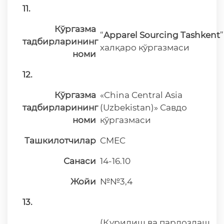
11.
Кўргазма
“
Apparel Sourcing Tashkent
”
тадбирларининг
халқаро кўргазмаси
номи
12.
Кўргазма
«China Central Asia
тадбирларининг
(Uzbekistan)» Савдо
номи
кўргазмаси
Ташкилотчилар
CMEC
Санаси
14-16.10
Жойи
№№3,4
13.
(Қурилиш ва пардозлаш