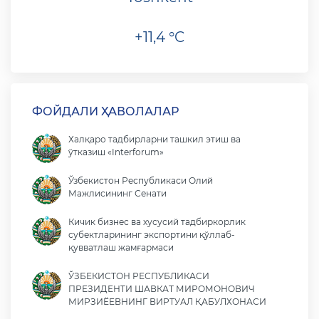
+11,4 °C
ФОЙДАЛИ ҲАВОЛАЛАР
Халқаро тадбирларни ташкил этиш ва
ўтказиш «Interforum»
Ўзбекистон Республикаси Олий
Мажлисининг Сенати
Кичик бизнес ва хусусий тадбиркорлик
субектларининг экспортини қўллаб-
қувватлаш жамғармаси
ЎЗБЕКИСТОН РЕСПУБЛИКАСИ
ПРЕЗИДЕНТИ ШАВКАТ МИРОМОНОВИЧ
МИРЗИЁЕВНИНГ ВИРТУАЛ ҚАБУЛХОНАСИ