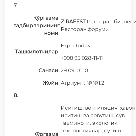
7.
Кўргазма
ZIRAFEST
Ресторан бизнеси
тадбирларининг
Ресторан форуми
номи
Expo Today
Ташкилотчилар
+998 95 028-11-11
Санаси
29.09-01.10
Жойи
Атриум 1, №№1,2
8.
Иситиш, вентиляция, ҳаво
иситиш ва совутиш, сув
таъминоти, экологик
технологиялар, сузиш
Кўргазма