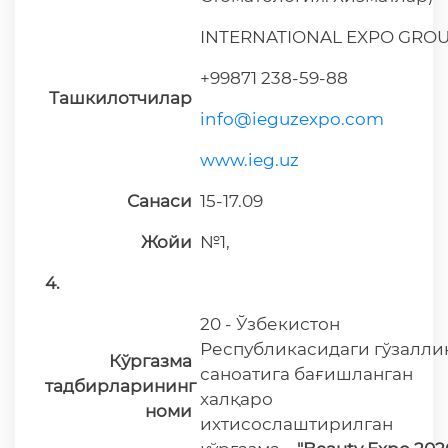
INTERNATIONAL EXPO GRO
+99871 238-59-88
Ташкилотчилар
info@ieguzexpo.com
www.ieg.uz
Санаси
15-17.09
Жойи
№1,
4.
20 - Ўзбекистон
Республикасидаги гўзалли
Кўргазма
саноатига бағишланган
тадбирларининг
халқаро
номи
ихтисослаштирилган