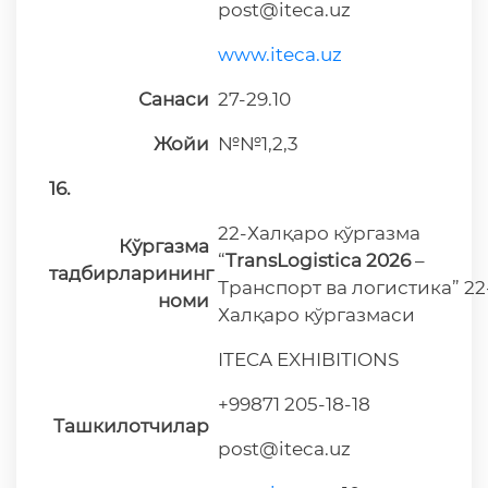
post@iteca.uz
www.iteca.uz
Санаси
27-29.10
Жойи
№№1,2,3
16.
22-Халқаро кўргазма
Кўргазма
“
TransLogistica 2026
–
тадбирларининг
Транспорт ва логистика” 22
номи
Халқаро кўргазмаси
ITECA EXHIBITIONS
+99871 205-18-18
Ташкилотчилар
post@iteca.uz