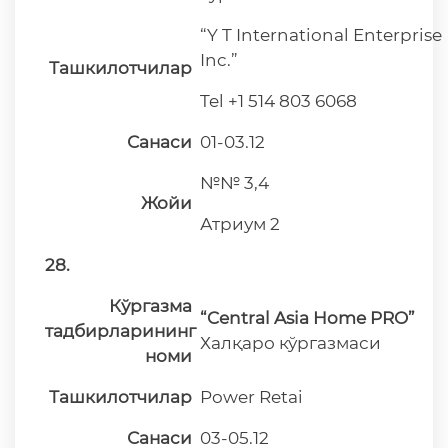
“Y T International Enterprise
Inc.”
Ташкилотчилар
Tel +1 514 803 6068
Санаси
01-03.12
№№ 3,4
Жойи
Атриум 2
28.
Кўргазма
“Central Asia Home PRO”
тадбирларининг
Халқаро кўргазмаси
номи
Ташкилотчилар
Power Retai
Санаси
03-05.12