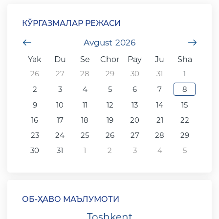
КЎРГАЗМАЛАР РЕЖАСИ
undefined
Avgust
2026
unde
Yak
Du
Se
Chor
Pay
Ju
Sha
26
27
28
29
30
31
1
2
3
4
5
6
7
8
9
10
11
12
13
14
15
16
17
18
19
20
21
22
23
24
25
26
27
28
29
30
31
1
2
3
4
5
ОБ-ҲАВО МАЪЛУМОТИ
Toshkent