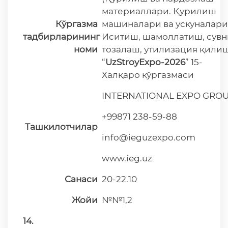
материаллари. Қурилиш
Кўргазма
машиналари ва ускуналари
тадбирларининг
Иситиш, шамоллатиш, сувн
номи
тозалаш, утилизация қили
“
UzStroyExpo-2026
” 15-
Халқаро кўргазмаси
INTERNATIONAL EXPO GRO
+99871 238-59-88
Ташкилотчилар
info@ieguzexpo.com
www.ieg.uz
Санаси
20-22.10
Жойи
№№1,2
14.