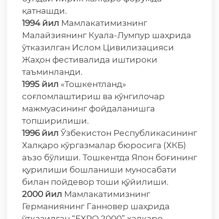
қатнашди.
1994 йил
Мамлакатимизнинг
Малайзиянинг Куала-Лумпур шаҳрида
ўтказилган Ислом Цивилизацияси
Жаҳон фестивалида иштироки
таъминланди.
1995 йил
«Тошкентланд»
соғломлаштириш ва кўнгилочар
мажмуасининг фойдаланишга
топширилиши.
1996 йил
Ўзбекистон Республикасининг
Халқаро кўргазмалар бюросига (ХКБ)
аъзо бўлиши. Тошкентда Япон боғининг
қурилиши бошланиши муносабати
билан пойдевор тоши қўйилиши.
2000 йил
Мамлакатимизнинг
Германиянинг Ганновер шаҳрида
ўтказилган “EXPO 2000” халқаро