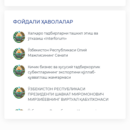
ФОЙДАЛИ ҲАВОЛАЛАР
Халқаро тадбирларни ташкил этиш ва
ўтказиш «Interforum»
Ўзбекистон Республикаси Олий
Мажлисининг Сенати
Кичик бизнес ва хусусий тадбиркорлик
субектларининг экспортини қўллаб-
қувватлаш жамғармаси
ЎЗБЕКИСТОН РЕСПУБЛИКАСИ
ПРЕЗИДЕНТИ ШАВКАТ МИРОМОНОВИЧ
МИРЗИЁЕВНИНГ ВИРТУАЛ ҚАБУЛХОНАСИ
Ўзбекистон Республикаси Иқтисодиёт ва
молия вазирлиги
Ўзбекистон Республикаси ташқи ишлар