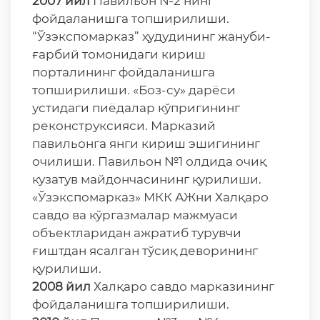
2007 йил
Павильон №2 нинг
фойдаланишга топширилиши.
“Ўзэкспомарказ” ҳудудининг жануби-
ғарбий томонидаги кириш
порталининг фойдаланишга
топширилиши. «Боз-су» дарёси
устидаги пиёдалар кўпригининг
реконструксияси. Марказий
павильонга янги кириш эшигининг
очилиши. Павильон №1 олдида очиқ
кузатув майдончасининг қурилиши.
«Ўзэкспомарказ» МКК АЖни Халқаро
савдо ва кўргазмалар мажмуаси
объектларидан ажратиб турувчи
ғиштдан ясалган тўсиқ деворининг
қурилиши.
2008 йил
Халқаро савдо марказининг
фойдаланишга топширилиши.