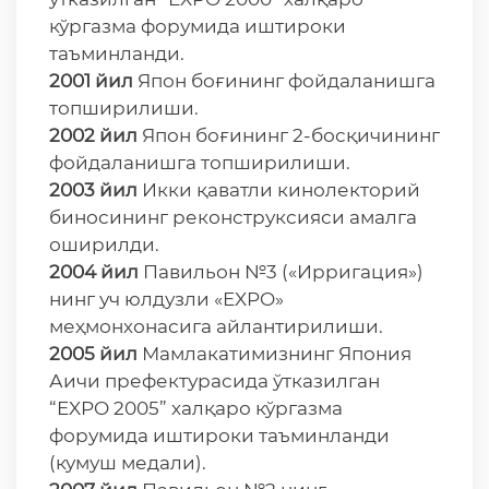
кўргазма форумида иштироки
таъминланди.
2001 йил
Япон боғининг фойдаланишга
топширилиши.
2002 йил
Япон боғининг 2-босқичининг
фойдаланишга топширилиши.
2003 йил
Икки қаватли кинолекторий
биносининг реконструксияси амалга
оширилди.
2004 йил
Павильон №3 («Ирригация»)
нинг уч юлдузли «EXPO»
меҳмонхонасига айлантирилиши.
2005 йил
Мамлакатимизнинг Япония
Аичи префектурасида ўтказилган
“EXPO 2005” халқаро кўргазма
форумида иштироки таъминланди
(кумуш медали).