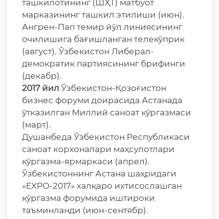
ташкилотининг (ШҲТ) матбуот
марказининг ташкил этилиши (июн).
Ангрен-Пап темир йўл линиясининг
очилишига бағишланган телекўприк
(август). Ўзбекистон Либерал-
демократик партиясининг брифинги
(декабр).
2017 йил
Ўзбекистон-Қозоғистон
бизнес форуми доирасида Астанада
ўтказилган Миллий саноат кўргазмаси
(март).
Душанбеда Ўзбекистон Республикаси
саноат корхоналари маҳсулотлари
кўргазма-ярмаркаси (апрел).
Ўзбекистоннинг Астана шаҳридаги
«EXPO-2017» халқаро ихтисослашган
кўргазма форумида иштироки
таъминланди (июн-сентябр).