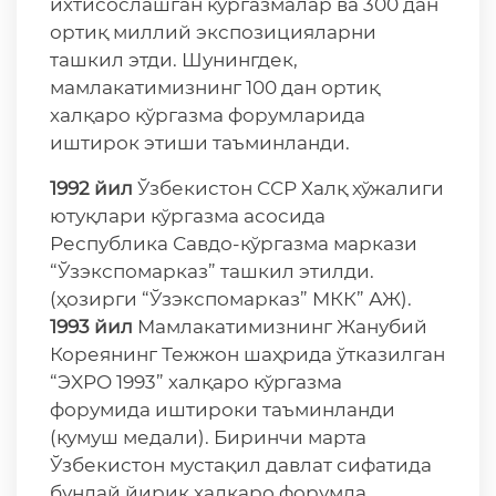
ихтисослашган кўргазмалар ва 300 дан
ортиқ миллий экспозицияларни
ташкил этди. Шунингдек,
мамлакатимизнинг 100 дан ортиқ
халқаро кўргазма форумларида
иштирок этиши таъминланди.
1992 йил
Ўзбекистон ССР Халқ хўжалиги
ютуқлари кўргазма асосида
Республика Савдо-кўргазма маркази
“Ўзэкспомарказ” ташкил этилди.
(ҳозирги “Ўзэкспомарказ” МКК” АЖ).
1993 йил
Мамлакатимизнинг Жанубий
Кореянинг Тежжон шаҳрида ўтказилган
“ЭXPO 1993” халқаро кўргазма
форумида иштироки таъминланди
(кумуш медали). Биринчи марта
Ўзбекистон мустақил давлат сифатида
бундай йирик халқаро форумда