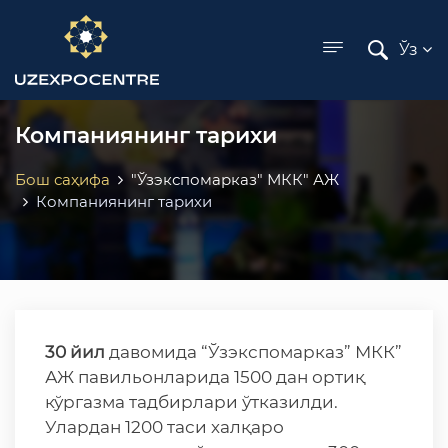
ose menu
Ўз
Компаниянинг тарихи
Бош саҳифа
"Ўзэкспомарказ" МКК" АЖ
Компаниянинг тарихи
30 йил
давомида “Ўзэкспомарказ” МКК”
АЖ павильонларида 1500 дан ортиқ
кўргазма тадбирлари ўтказилди.
Улардан 1200 таси халқаро