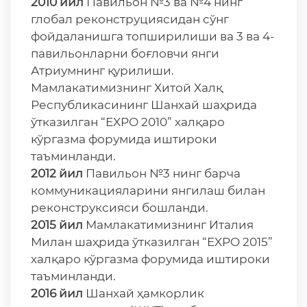
2010 йил
Павильон №3 ва №4 нинг
глобал реконструциясидан сўнг
фойдаланишга топширилиши ва 3 ва 4-
павильонларни боғловчи янги
Атриумнинг қурилиши.
Мамлакатимизнинг Хитой Халқ
Республикасининг Шанхай шаҳрида
ўтказилган “EXPO 2010” халқаро
кўргазма форумида иштироки
таъминланди.
2012 йил
Павильон №3 нинг барча
коммуникацияларини янгилаш билан
реконструксияси бошланди.
2015 йил
Мамлакатимизнинг Италия
Милан шаҳрида ўтказилган “EXPO 2015”
халқаро кўргазма форумида иштироки
таъминланди.
2016 йил
Шанхай ҳамкорлик