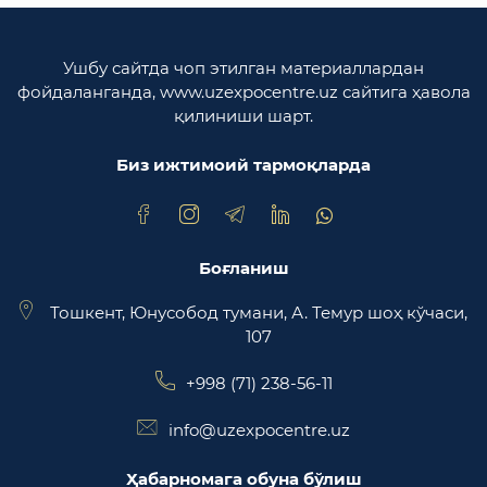
вазирлиги
Ўзбекистон Республикаси олий мажлиси
Ушбу сайтда чоп этилган материаллардан
Қонунчилик палатаси
фойдаланганда, www.uzexpocentre.uz сайтига ҳавола
қилиниши шарт.
Ўзбекистон Республикаси Адлия вазирлиги
Биз ижтимоий тармоқларда
Trade Uzbekistan миллий экспортбоп савдо
майдончаси
Боғланиш
Тошкент, Юнусобод тумани, А. Темур шоҳ кўчаси,
107
+998 (71) 238-56-11
info@uzexpocentre.uz
Ҳабарномага обуна бўлиш