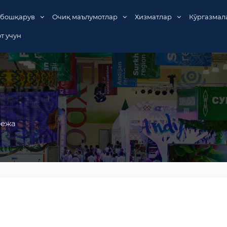
 бошқарув
Очиқ маълумотлар
Хизматлар
Кўргазмал
т учун
режа