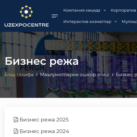
se menu
Компания хақида
Корпоратив
Интерактив хизматлар
Мулоқо
Бизнес режа
Бош саҳифа
Маълумотларни ошкор этиш
Бизнес 
Бизнес режа 2025
Бизнес режа 2024