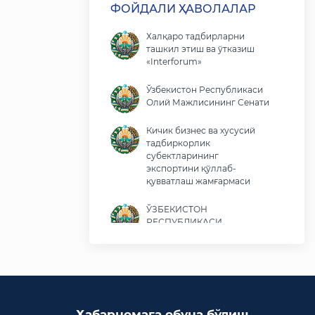
ФОЙДАЛИ ҲАВОЛАЛАР
Халқаро тадбирларни
ташкил этиш ва ўтказиш
«Interforum»
Ўзбекистон Республикаси
Олий Мажлисининг Сенати
Кичик бизнес ва хусусий
тадбиркорлик
субектларининг
экспортини қўллаб-
қувватлаш жамғармаси
ЎЗБЕКИСТОН
РЕСПУБЛИКАСИ
ПРЕЗИДЕНТИ ШАВКАТ
МИРОМОНОВИЧ
МИРЗИЁЕВНИНГ ВИРТУАЛ
ҚАБУЛХОНАСИ
Ўзбекистон Республикаси
Ҳабарномага обуна бўлиш
Иқтисодиёт ва молия