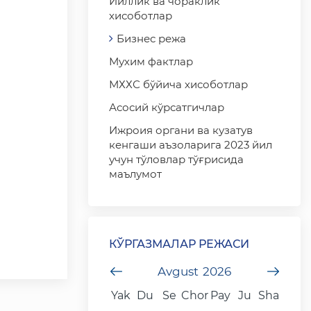
Йиллик ва чораклик
хисоботлар
Бизнес режа
Мухим фактлар
МХХС бўйича хисоботлар
Асосий кўрсатгичлар
Ижроия органи ва кузатув
кенгаши аъзоларига 2023 йил
учун тўловлар тўғрисида
маълумот
КЎРГАЗМАЛАР РЕЖАСИ
undefined
Avgust
2026
unde
Yak
Du
Se
Chor
Pay
Ju
Sha