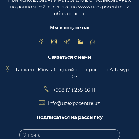
Министерство юстиции Республики
на данном сайте, ссылка на www.uzexpocentre.uz
Узбекистан
обязательна.
Национальная экспортоориенированная
торговая площадка Trade Uzbekistan
Мы в соц. сетях
Связаться с нами
Ташкент, Юнусабадский р-н, проспект А.Темура,
107
+998 (71) 238-56-11
info@uzexpocentre.uz
Подписаться на рассылку