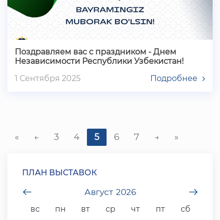
Поздравляем вас с праздником - Днем
Независимости Республики Узбекистан!
1 Сентября 2025
Подробнее
«
←
3
4
5
6
7
→
»
ПЛАН ВЫСТАВОК
undefined
Август
2026
unde
вс
пн
вт
ср
чт
пт
сб