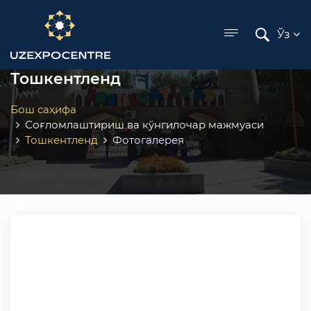
ose menu
Ўз
Тошкентленд
Бош саҳифа
Соғломлаштириш ва кўнгилочар мажмуаси
Тошкентленд
Фотогалерея