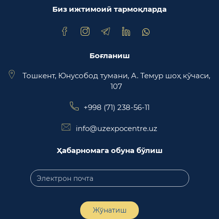
Биз ижтимоий тармоқларда
Trade Uzbekistan миллий экспортбоп савдо
майдончаси
Боғланиш
Тошкент, Юнусобод тумани, А. Темур шоҳ кўчаси,
107
+998 (71) 238-56-11
info@uzexpocentre.uz
Ҳабарномага обуна бўлиш
Жўнатиш