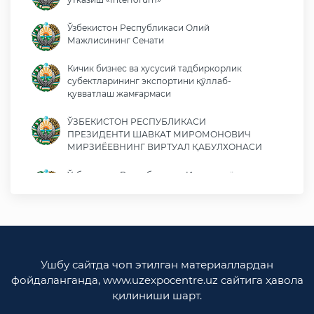
Ўзбекистон Республикаси Олий
Мажлисининг Сенати
Кичик бизнес ва хусусий тадбиркорлик
субектларининг экспортини қўллаб-
қувватлаш жамғармаси
ЎЗБЕКИСТОН РЕСПУБЛИКАСИ
ПРЕЗИДЕНТИ ШАВКАТ МИРОМОНОВИЧ
МИРЗИЁЕВНИНГ ВИРТУАЛ ҚАБУЛХОНАСИ
Ўзбекистон Республикаси Иқтисодиёт ва
молия вазирлиги
Ўзбекистон Республикаси ташқи ишлар
вазирлиги
Ўзбекистон Республикаси олий мажлиси
Ушбу сайтда чоп этилган материаллардан
Қонунчилик палатаси
фойдаланганда, www.uzexpocentre.uz сайтига ҳавола
қилиниши шарт.
Ўзбекистон Республикаси Адлия вазирлиги