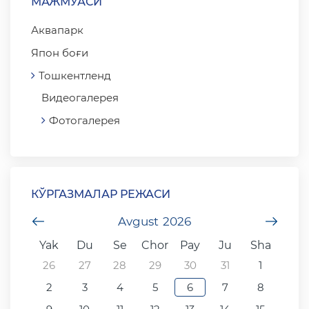
МАЖМУАСИ
Аквапарк
Япон боғи
Тошкентленд
Видеогалерея
Фотогалерея
КЎРГАЗМАЛАР РЕЖАСИ
undefined
Avgust
2026
unde
Yak
Du
Se
Chor
Pay
Ju
Sha
26
27
28
29
30
31
1
2
3
4
5
6
7
8