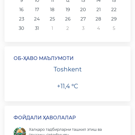
9
10
11
12
13
14
15
16
17
18
19
20
21
22
23
24
25
26
27
28
29
30
31
1
2
3
4
5
ОБ-ҲАВО МАЪЛУМОТИ
Toshkent
+11,4 °C
ФОЙДАЛИ ҲАВОЛАЛАР
Халқаро тадбирларни ташкил этиш ва
ўтказиш «Interforum»