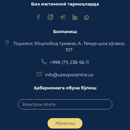
Биз ижтимоий тармоқларда
Trade Uzbekistan миллий экспортбоп савдо
майдончаси
Боғланиш
Тошкент, Юнусобод тумани, А. Темур шоҳ кўчаси,
107
+998 (71) 238-56-11
info@uzexpocentre.uz
Ҳабарномага обуна бўлиш
Жўнатиш