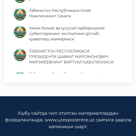
Ўзбекистон Республикаси Олий
Мажлисининг Сенати
Кичик бизнес ва хусусий тадбиркорлик
субектларининг экспортини қўллаб-
қувватлаш жамғармаси
ЎЗБЕКИСТОН РЕСПУБЛИКАСИ
ПРЕЗИДЕНТИ ШАВКАТ МИРОМОНОВИЧ
МИРЗИЁЕВНИНГ ВИРТУАЛ ҚАБУЛХОНАСИ
Ўзбекистон Республикаси Иқтисодиёт ва
молия вазирлиги
Ўзбекистон Республикаси ташқи ишлар
вазирлиги
Ўзбекистон Республикаси олий мажлиси
Ушбу сайтда чоп этилган материаллардан
Қонунчилик палатаси
фойдаланганда, www.uzexpocentre.uz сайтига ҳавола
қилиниши шарт.
Ўзбекистон Республикаси Адлия вазирлиги