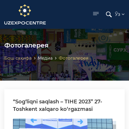
ose menu
Ўз
Фотогалерея
Бош саҳифа
Медиа
Фотогалерея
“Sog‘liqni saqlash – TIHE 2023” 27-
Toshkent xalqaro ko‘rgazmasi