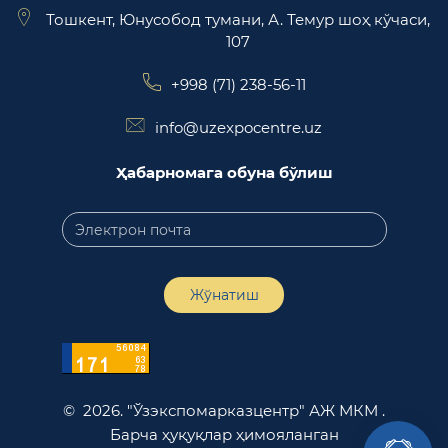
Тошкент, Юнусобод тумани, А. Темур шоҳ кўчаси,
107
+998 (71) 238-56-11
info@uzexpocentre.uz
Ҳабарномага обуна бўлиш
Жўнатиш
© 2026. "Ўзэкспомарказцентр" АЖ МКМ .
Барча ҳуқуқлар ҳимояланган