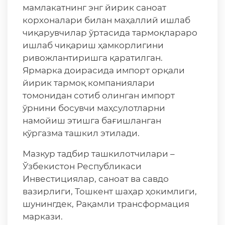
мамлакатнинг энг йирик саноат
корхоналари билан маҳаллий ишлаб
чиқарувчилар ўртасида тармоқлараро
ишлаб чиқариш ҳамкорлигини
ривожлантиришга қаратилган.
Ярмарка доирасида импорт орқали
йирик тармоқ компаниялари
томонидан сотиб олинган импорт
ўрнини босувчи маҳсулотларни
намойиш этишга бағишланган
кўргазма ташкил этилади.
Мазкур тадбир ташкилотчилари –
Ўзбекистон Республикаси
Инвестициялар, саноат ва савдо
вазирлиги, Тошкент шаҳар ҳокимлиги,
шунингдек, Рақамли трансформация
маркази.