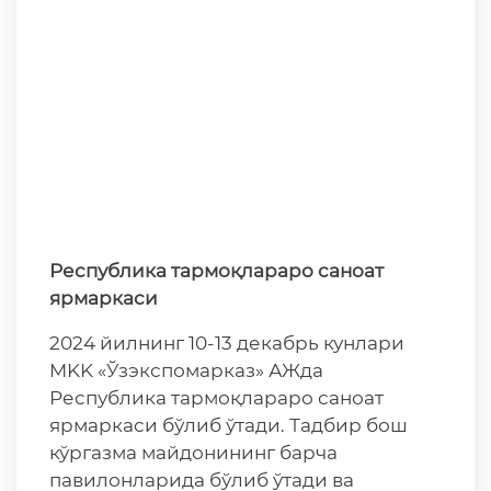
Республика тармоқлараро саноат
ярмаркаси
2024 йилнинг 10-13 декабрь кунлари
MKK «Ўзэкспомарказ» АЖда
Республика тармоқлараро саноат
ярмаркаси бўлиб ўтади. Тадбир бош
кўргазма майдонининг барча
павилонларида бўлиб ўтади ва