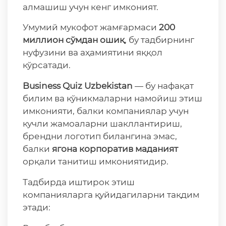
алмашиш учун кенг имконият.
Умумий мукофот жамғармаси
200
миллион
сўмдан
ошиқ
, бу тадбирнинг
нуфузини ва аҳамиятини яққол
кўрсатади.
Business Quiz Uzbekistan
— бу нафақат
билим ва кўникмаларни намойиш этиш
имконияти, балки компаниялар учун
кучли жамоаларни шакллантириш,
брендни логотип билангина эмас,
балки
ягона
корпоратив
маданият
орқали танитиш имкониятидир.
Тадбирда иштирок этиш
компанияларга қуйидагиларни тақдим
этади: