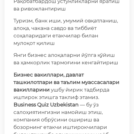
Рақобатбардош устунликларни яратиш
ва ривожлантириш
Туризм, банк иши, умумий овқатланиш,
алоқа, чакана савдо ва тиббиёт
соҳаларидаги етакчилар билан
мулоқот қилиш
Янги бизнес алоқаларни йўлга қўйиш
ва ҳамкорлик тармоғини кенгайтириш
Бизнес вакиллари, давлат
ташкилотлари ва таълим муассасалари
вакилларини
ушбу йирик тадбирда
иштирок этишга таклиф этамиз.
Business
Quiz
Uzbekistan
— бу ўз
салоҳиятингизни намойиш этиш,
компания обрўсини ошириш ва
бозорнинг етакчи иштирокчилари