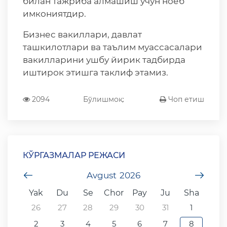
билан тажриба алмашиш учун ноёб
имкониятдир.
Бизнес вакиллари, давлат
ташкилотлари ва таълим муассасалари
вакилларини ушбу йирик тадбирда
иштирок этишга таклиф этамиз.
2094
Бўлишмоқ:
Чоп етиш
КЎРГАЗМАЛАР РЕЖАСИ
undefined
Avgust
2026
unde
Yak
Du
Se
Chor
Pay
Ju
Sha
26
27
28
29
30
31
1
2
3
4
5
6
7
8