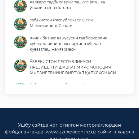
Халқаро тадбирларни ташкил этиш ва
ўтказиш «Interforum»
Ўзбекистон Республикаси Олий
Мажлисининг Сенати
Кичик бизнес ва хусусий тадбиркорлик
субектларининг экспортини қўллаб-
қувватлаш жамғармаси
ЎЗБЕКИСТОН РЕСПУБЛИКАСИ
ПРЕЗИДЕНТИ ШАВКАТ МИРОМОНОВИЧ
МИРЗИЁЕВНИНГ ВИРТУАЛ ҚАБУЛХОНАСИ
Ўзбекистон Республикаси Иқтисодиёт ва
молия вазирлиги
Ўзбекистон Республикаси ташқи ишлар
вазирлиги
Ўзбекистон Республикаси олий мажлиси
Ушбу сайтда чоп этилган материаллардан
Қонунчилик палатаси
фойдаланганда, www.uzexpocentre.uz сайтига ҳавола
қилиниши шарт.