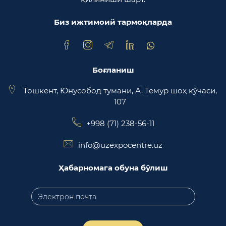
Ўзбекистон Республикаси Адлия вазирлиги
Биз ижтимоий тармоқларда
Trade Uzbekistan миллий экспортбоп савдо
майдончаси
Боғланиш
Тошкент, Юнусобод тумани, А. Темур шоҳ кўчаси,
107
+998 (71) 238-56-11
info@uzexpocentre.uz
Ҳабарномага обуна бўлиш