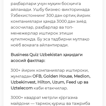
раҳбарлари учун муҳим босқичга
айланади. Ушбу бизнес-викторинада
Ўзбекистоннинг 300 дан ортиқ йирик
компаниялари ҳамда 3000 дан зиёд
асосчилар, раҳбарлар ва топ-
менежерлар иштирок этиши
кутилмоқда. Бу эса тадбирни мутлақо
ноёб воқеага айлантиради.
Business Quiz Uzbekistan ҳақидаги
асосий
фактлар
:
300+ йирик компаниялар иштироки,
жумладан
OFB, Golden House, Medion,
Uzbekinvest, Hilton, Uzum, Feed up
ва
Uztelecom
каби етакчилар.
3000+ квадрат метрли кўргазма
майдони — тармоқ қуриш ва тажриба