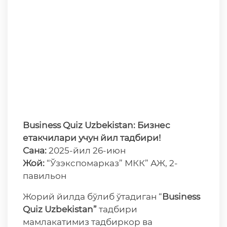
Business Quiz Uzbekistan: Бизнес
етакчилари
учун
йил
тадбири
!
Сана
:
2025-йил 26-июн
Жой
:
“Ўзэкспомарказ” МКК” АЖ, 2-
павильон
Жорий йилда бўлиб ўтадиган “
Business
Quiz Uzbekistan”
тадбири
мамлакатимиз тадбиркор ва