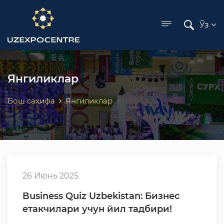
ose menu
Ўз
Янгиликлар
Бош саҳифа
Янгиликлар
26 Июнь 2025
Business Quiz Uzbekistan: Бизнес
етакчилари учун йил тадбири!