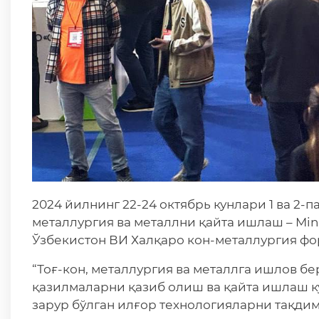
2024 йилнинг 22-24 октябрь кунлари 1 ва 2-
металлургия ва металлни қайта ишлаш – Mini
Ўзбекистон ВИ Халқаро кон-металлургия фор
“Тоғ-кон, металлургия ва металлга ишлов б
қазилмаларни қазиб олиш ва қайта ишлаш 
зарур бўлган илғор технологияларни тақди