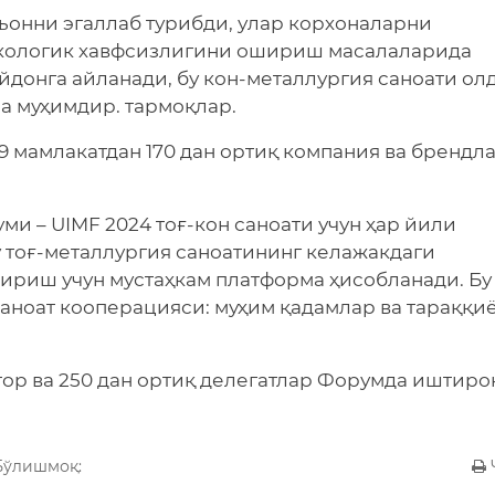
ьонни эгаллаб турибди, улар корхоналарни
кологик хавфсизлигини ошириш масалаларида
йдонга айланади, бу кон-металлургия саноати ол
а муҳимдир. тармоқлар.
19 мамлакатдан 170 дан ортиқ компания ва брендл
ми – UIMF 2024 тоғ-кон саноати учун ҳар йили
у тоғ-металлургия саноатининг келажакдаги
ириш учун мустаҳкам платформа ҳисобланади. Бу
саноат кооперацияси: муҳим қадамлар ва тараққи
тор ва 250 дан ортиқ делегатлар Форумда иштиро
Бўлишмоқ: