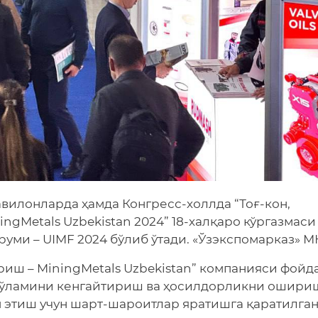
павилонларда ҳамда Конгресс-холлда “Тоғ-кон,
ngMetals Uzbekistan 2024” 18-халқаро кўргазмаси
уми – UIMF 2024 бўлиб ўтади. «Ўзэкспомарказ» М
ериш – MiningMetals Uzbekistan” компанияси фойд
кўламини кенгайтириш ва ҳосилдорликни ошириш
м этиш учун шарт-шароитлар яратишга қаратилган