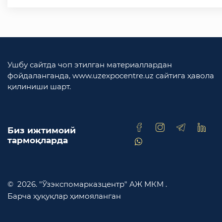
Ушбу сайтда чоп этилган материаллардан
фойдаланганда, www.uzexpocentre.uz сайтига ҳавола
қилиниши шарт.
Биз ижтимоий
тармоқларда
© 2026. "Ўзэкспомарказцентр" АЖ МКМ .
Барча ҳуқуқлар ҳимояланган