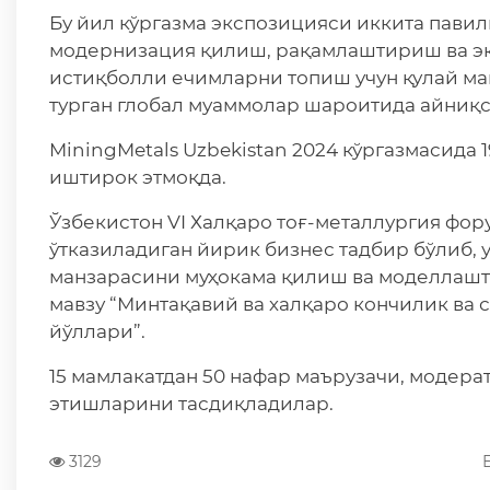
Бу йил кўргазма экспозицияси иккита павил
модернизация қилиш, рақамлаштириш ва э
истиқболли ечимларни топиш учун қулай ма
турган глобал муаммолар шароитида айниқс
MiningMetals Uzbekistan 2024 кўргазмасида 
иштирок этмоқда.
Ўзбекистон VI Халқаро тоғ-металлургия фору
ўтказиладиган йирик бизнес тадбир бўлиб, 
манзарасини муҳокама қилиш ва моделлашт
мавзу “Минтақавий ва халқаро кончилик ва 
йўллари”.
15 мамлакатдан 50 нафар маърузачи, модера
этишларини тасдиқладилар.
3129