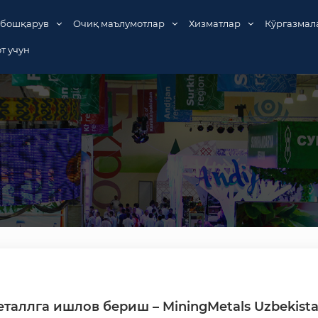
 бошқарув
Очиқ маълумотлар
Хизматлар
Кўргазмал
т учун
еталлга ишлов бериш – MiningMetals Uzbekist