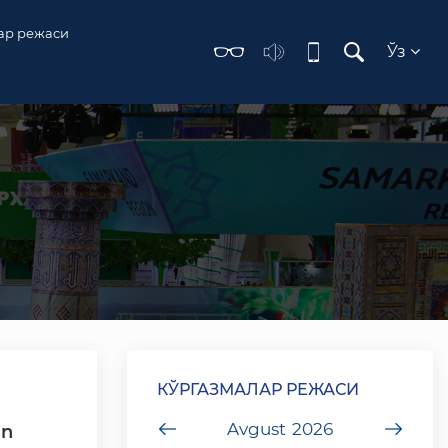
ар режаси
Ўз
КЎРГАЗМАЛАР РЕЖАСИ
undefined
Avgust
2026
unde
an