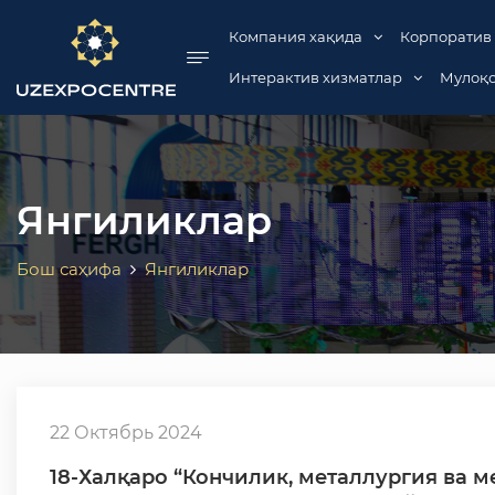
se menu
Компания хақида
Корпоратив
Интерактив хизматлар
Мулоқо
Янгиликлар
Бош саҳифа
Янгиликлар
22 Октябрь 2024
18-Халқаро “Кончилик, металлургия ва м