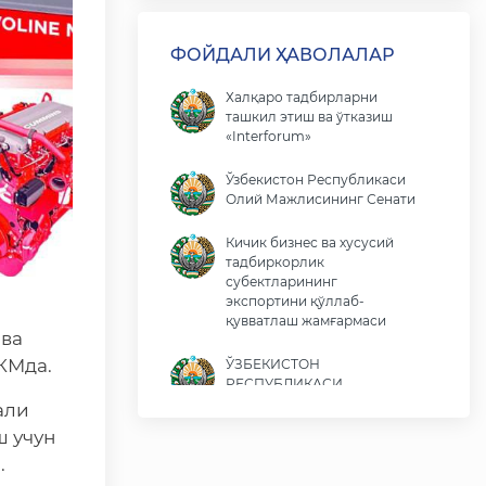
ФОЙДАЛИ ҲАВОЛАЛАР
Халқаро тадбирларни
ташкил этиш ва ўтказиш
«Interforum»
Ўзбекистон Республикаси
Олий Мажлисининг Сенати
Кичик бизнес ва хусусий
тадбиркорлик
субектларининг
экспортини қўллаб-
қувватлаш жамғармаси
 ва
КМда.
ЎЗБЕКИСТОН
РЕСПУБЛИКАСИ
ПРЕЗИДЕНТИ ШАВКАТ
али
МИРОМОНОВИЧ
 учун
МИРЗИЁЕВНИНГ ВИРТУАЛ
.
ҚАБУЛХОНАСИ