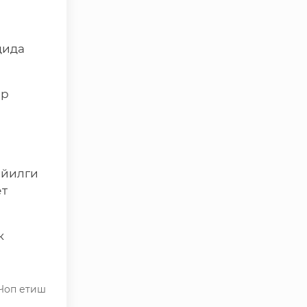
Ўзбекистон Республикаси
Иқтисодиёт ва молия
вазирлиги
дида
Ўзбекистон Республикаси
ташқи ишлар вазирлиги
ар
Ўзбекистон Республикаси
олий мажлиси Қонунчилик
палатаси
Ўзбекистон Республикаси
Адлия вазирлиги
 йилги
ёт
Trade Uzbekistan миллий
экспортбоп савдо
майдончаси
к
Чоп етиш